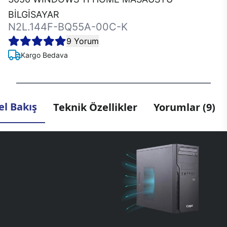
BİLGİSAYAR
N2L.144F-BQ55A-00C-K
9 Yorum
Kargo Bedava
l Bakış
Teknik Özellikler
Yorumlar (9)