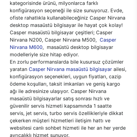
kategorisinde ürünü, milyonlarca farklı
konfigürasyon seçeneği ile size sunuyoruz. Evde,
ofiste rahatlıkla kullanabileceğiniz Casper Nirvana
desktop masaüstü bilgisayar ile hayat çok kolay!
Casper masaüstü bilgisayar çeşitleri; Casper
Nirvana N200, Casper Nirvana M500,
Casper
Nirvana M600
, masaüstü desktop bilgisayar
modelleriyle size hitap ediyor.
En zorlu performanslarda bile kusursuz çözümler
yaratan
Casper Nirvana masaüstü bilgisayar
ailesi,
konfigürasyon seçenekleri, uygun fiyatları, cazip
ödeme koşulları, taksit imkanları ve geniş kargo
ağı ile adresinize ulaşıyor. Casper Nirvana
masaüstü bilgisayarlar satış sonrası hızlı ve
güvenilir servis hizmeti kapsamında 1 saatte
servis, jet servis, turbo servis özellikleriyle dikkat
çekerken müşteri hizmetleri iletişim hattı ve
websitesi canlı sohbet hizmeti ile her an her yerde
ayrıcalıklı hizmet sunuyor.