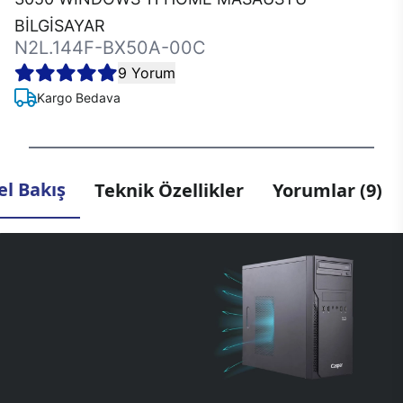
BİLGİSAYAR
N2L.144F-BX50A-00C
9 Yorum
Kargo Bedava
l Bakış
Teknik Özellikler
Yorumlar (9)