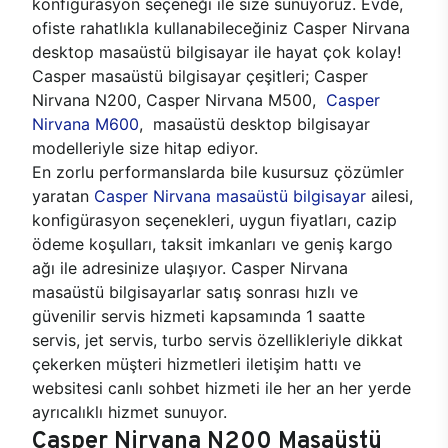
konfigürasyon seçeneği ile size sunuyoruz. Evde,
ofiste rahatlıkla kullanabileceğiniz Casper Nirvana
desktop masaüstü bilgisayar ile hayat çok kolay!
Casper masaüstü bilgisayar çeşitleri; Casper
Nirvana N200, Casper Nirvana M500,
Casper
Nirvana M600
, masaüstü desktop bilgisayar
modelleriyle size hitap ediyor.
En zorlu performanslarda bile kusursuz çözümler
yaratan
Casper Nirvana masaüstü bilgisayar
ailesi,
konfigürasyon seçenekleri, uygun fiyatları, cazip
ödeme koşulları, taksit imkanları ve geniş kargo
ağı ile adresinize ulaşıyor. Casper Nirvana
masaüstü bilgisayarlar satış sonrası hızlı ve
güvenilir servis hizmeti kapsamında 1 saatte
servis, jet servis, turbo servis özellikleriyle dikkat
çekerken müşteri hizmetleri iletişim hattı ve
websitesi canlı sohbet hizmeti ile her an her yerde
ayrıcalıklı hizmet sunuyor.
Casper Nirvana N200 Masaüstü