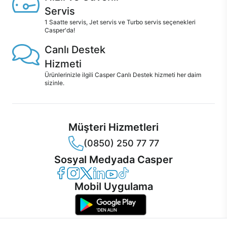
Servis
1 Saatte servis, Jet servis ve Turbo servis seçenekleri
Casper'da!
Canlı Destek
Hizmeti
Ürünlerinizle ilgili Casper Canlı Destek hizmeti her daim
sizinle.
Müşteri Hizmetleri
(0850) 250 77 77
Sosyal Medyada Casper
Casper Facebook
Casper Instagram
Casper Twitter
Casper LinkedIn
Casper YouTube
Casper TikTok
Mobil Uygulama