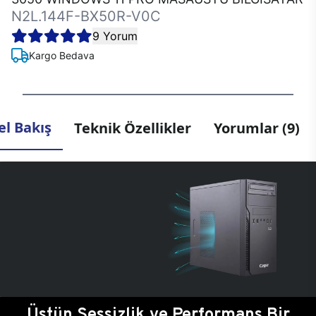
N2L.144F-BX50R-V0C
9 Yorum
Kargo Bedava
l Bakış
Teknik Özellikler
Yorumlar (9)
Üstün Sessizlik ve Performans Bir