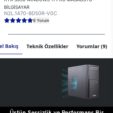
BİLGİSAYAR
N2L.1470-8D50R-V0C
9 Yorum
l Bakış
Teknik Özellikler
Yorumlar (9)
Üstün Sessizlik ve Performans Bir