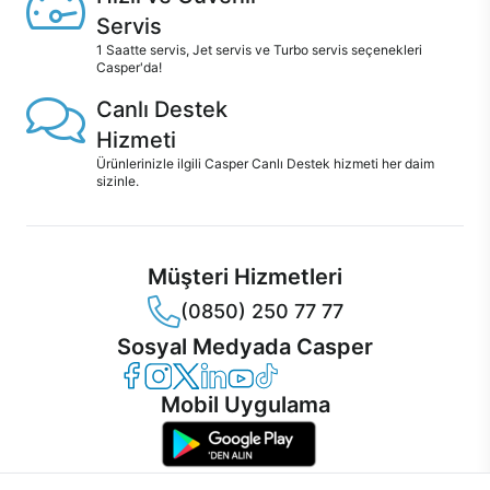
Servis
1 Saatte servis, Jet servis ve Turbo servis seçenekleri
Casper'da!
Canlı Destek
Hizmeti
Ürünlerinizle ilgili Casper Canlı Destek hizmeti her daim
sizinle.
Müşteri Hizmetleri
(0850) 250 77 77
Sosyal Medyada Casper
Casper Facebook
Casper Instagram
Casper Twitter
Casper LinkedIn
Casper YouTube
Casper TikTok
Mobil Uygulama