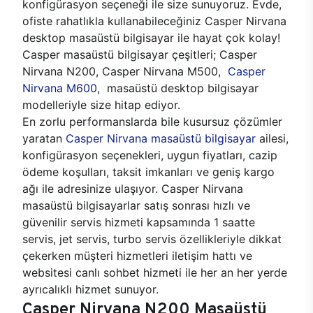
konfigürasyon seçeneği ile size sunuyoruz. Evde,
ofiste rahatlıkla kullanabileceğiniz Casper Nirvana
desktop masaüstü bilgisayar ile hayat çok kolay!
Casper masaüstü bilgisayar çeşitleri; Casper
Nirvana N200, Casper Nirvana M500,
Casper
Nirvana M600
, masaüstü desktop bilgisayar
modelleriyle size hitap ediyor.
En zorlu performanslarda bile kusursuz çözümler
yaratan
Casper Nirvana masaüstü bilgisayar
ailesi,
konfigürasyon seçenekleri, uygun fiyatları, cazip
ödeme koşulları, taksit imkanları ve geniş kargo
ağı ile adresinize ulaşıyor. Casper Nirvana
masaüstü bilgisayarlar satış sonrası hızlı ve
güvenilir servis hizmeti kapsamında 1 saatte
servis, jet servis, turbo servis özellikleriyle dikkat
çekerken müşteri hizmetleri iletişim hattı ve
websitesi canlı sohbet hizmeti ile her an her yerde
ayrıcalıklı hizmet sunuyor.
Casper Nirvana N200 Masaüstü