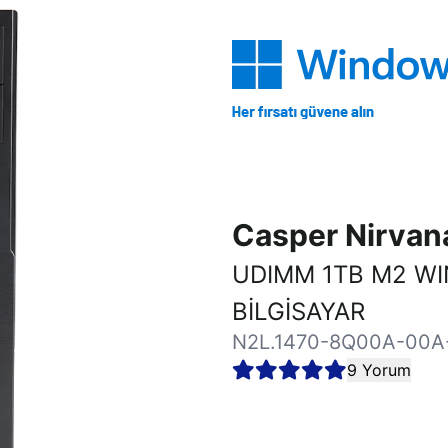
Casper Nirva
UDIMM 1TB M2 W
BİLGİSAYAR
N2L.1470-8Q00A-00A
9 Yorum