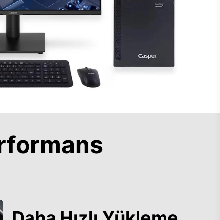
rformans
Daha Hızlı Yükleme