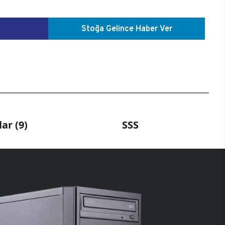
Stoğa Gelince Haber Ver
ar (9)
SSS