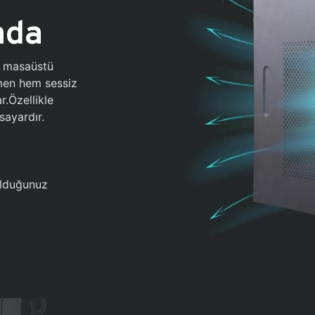
ada
0 masaüstü
ğmen hem sessiz
.Özellikle
sayardır.
 olduğunuz