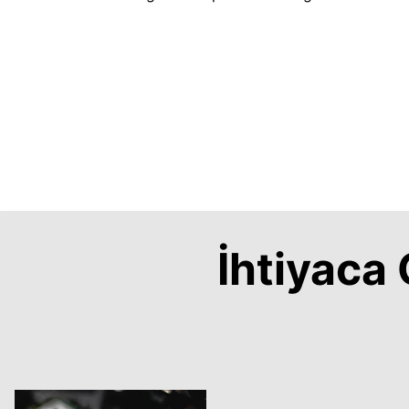
İhtiyac