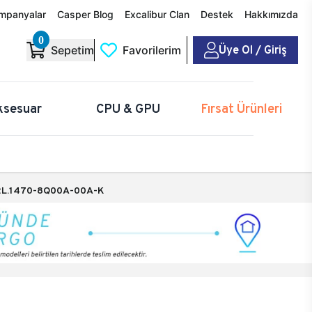
mpanyalar
Casper Blog
Excalibur Clan
Destek
Hakkımızda
0
Üye Ol / Giriş
Sepetim
Favorilerim
ksesuar
CPU & GPU
Fırsat Ürünleri
L.1470-8Q00A-00A-K