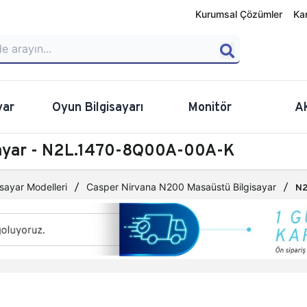
Kurumsal Çözümler
Ka
yar
Oyun Bilgisayarı
Monitör
A
sayar - N2L.1470-8Q00A-00A-K
sayar Modelleri
Casper Nirvana N200 Masaüstü Bilgisayar
N2