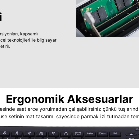
i
yonları, kapsamlı
 teknolojileri ile bilgisayar
tirir.
Ergonomik Aksesuarlar
esinde saatlerce yorulmadan çalışabilirsiniz çünkü tuşlarınd
use setinin mat tasarımı sayesinde parmak izi tutmadan temi