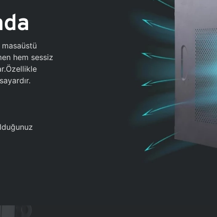
ada
0 masaüstü
ğmen hem sessiz
.Özellikle
sayardır.
 olduğunuz