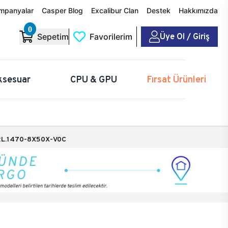
mpanyalar
Casper Blog
Excalibur Clan
Destek
Hakkımızda
0
Üye Ol / Giriş
Sepetim
Favorilerim
ksesuar
CPU & GPU
Fırsat Ürünleri
L.1470-8X50X-V0C