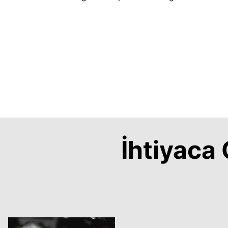
İhtiyac