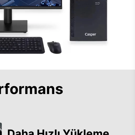
rformans
Daha Hızlı Yükleme