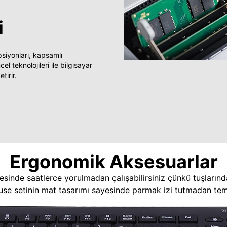
i
yonları, kapsamlı
 teknolojileri ile bilgisayar
tirir.
Ergonomik Aksesuarlar
esinde saatlerce yorulmadan çalışabilirsiniz çünkü tuşlarınd
use setinin mat tasarımı sayesinde parmak izi tutmadan temi