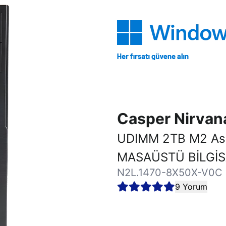
Casper Nirva
UDIMM 2TB M2 As
MASAÜSTÜ BİLGİ
N2L.1470-8X50X-V0C
9 Yorum