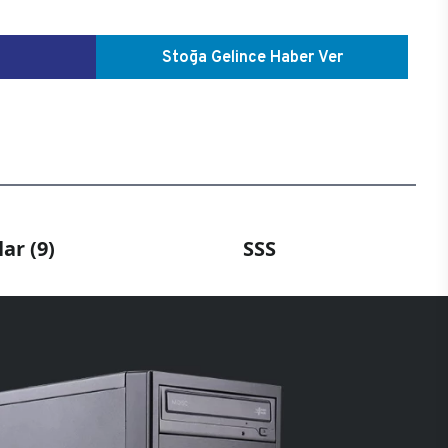
Stoğa Gelince Haber Ver
ar (9)
SSS