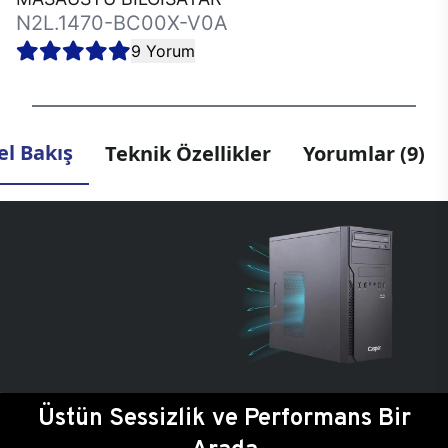
N2L.1470-BC00X-V0A
9 Yorum
l Bakış
Teknik Özellikler
Yorumlar (9)
Üstün Sessizlik ve Performans Bir