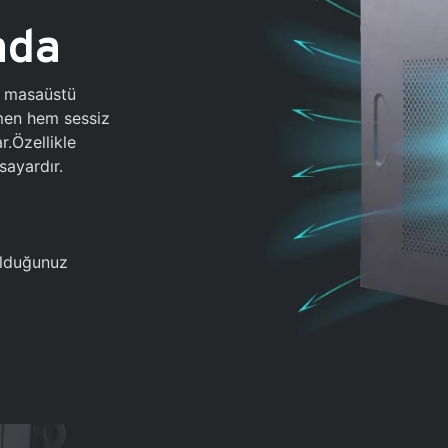
ada
0 masaüstü
ğmen hem sessiz
.Özellikle
sayardır.
 olduğunuz