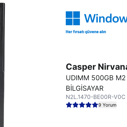
Casper Nirva
UDIMM 500GB M2
BİLGİSAYAR
N2L.1470-BE00R-V0C
9 Yorum