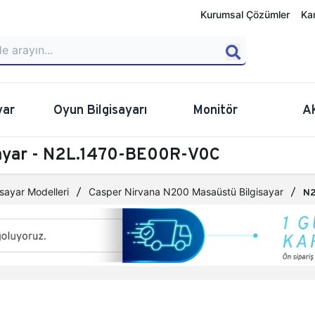
Kurumsal Çözümler
Ka
yar
Oyun Bilgisayarı
Monitör
A
sayar - N2L.1470-BE00R-V0C
sayar Modelleri
Casper Nirvana N200 Masaüstü Bilgisayar
N2