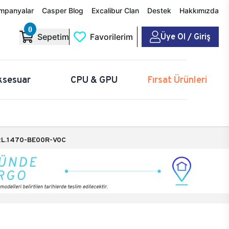
mpanyalar
Casper Blog
Excalibur Clan
Destek
Hakkımızda
0
Üye Ol / Giriş
Sepetim
Favorilerim
ksesuar
CPU & GPU
Fırsat Ürünleri
L.1470-BE00R-V0C