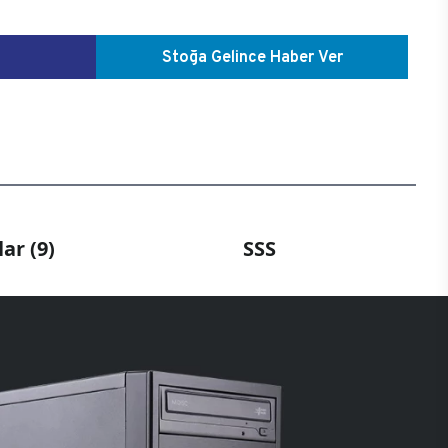
Stoğa Gelince Haber Ver
ar (9)
SSS