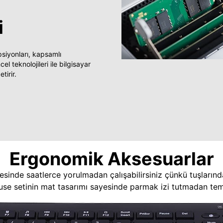
i
yonları, kapsamlı
 teknolojileri ile bilgisayar
tirir.
Ergonomik Aksesuarlar
esinde saatlerce yorulmadan çalışabilirsiniz çünkü tuşlarınd
use setinin mat tasarımı sayesinde parmak izi tutmadan temi