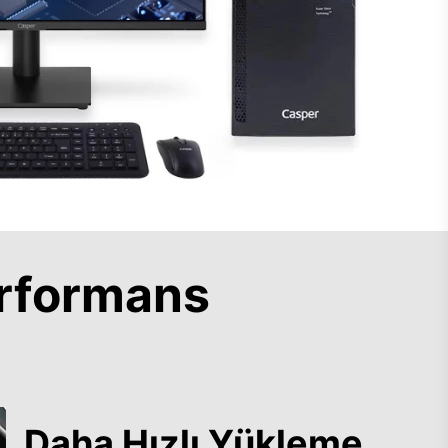
rformans
Daha Hızlı Yükleme