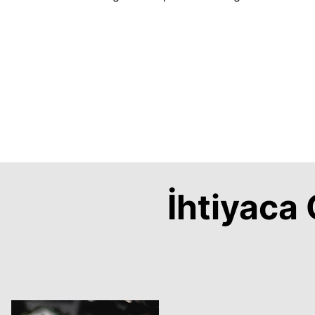
İhtiyac