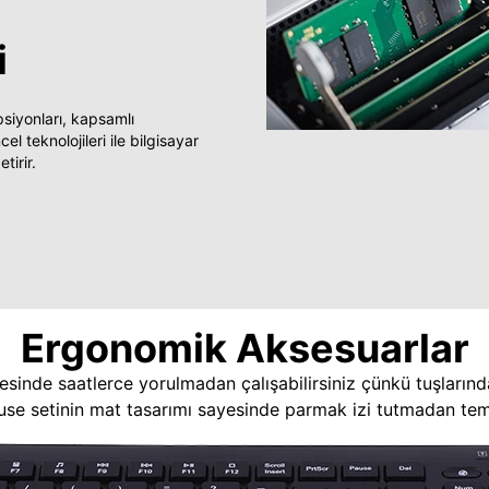
i
yonları, kapsamlı
 teknolojileri ile bilgisayar
tirir.
Ergonomik Aksesuarlar
esinde saatlerce yorulmadan çalışabilirsiniz çünkü tuşlarınd
use setinin mat tasarımı sayesinde parmak izi tutmadan temi