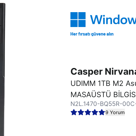
Casper Nirva
UDIMM 1TB M2 As
MASAÜSTÜ BİLGİ
N2L.1470-BQ55R-00C
9 Yorum