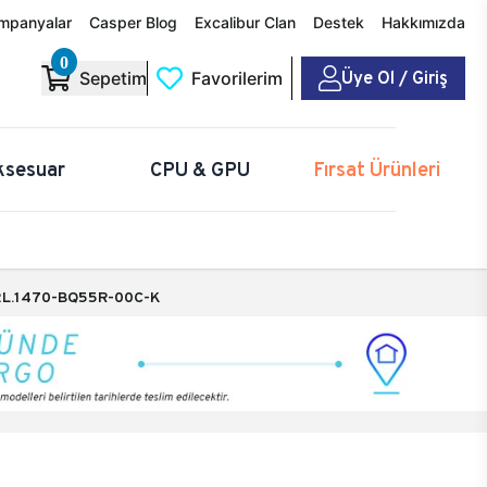
mpanyalar
Casper Blog
Excalibur Clan
Destek
Hakkımızda
0
Üye Ol / Giriş
Sepetim
Favorilerim
ksesuar
CPU & GPU
Fırsat Ürünleri
L.1470-BQ55R-00C-K