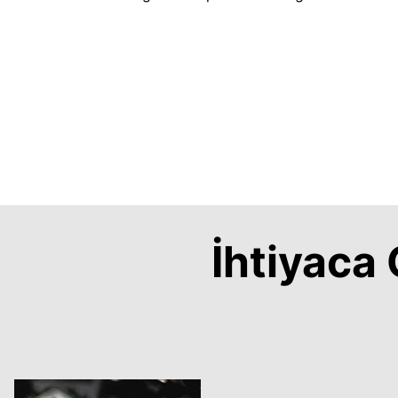
İhtiyac