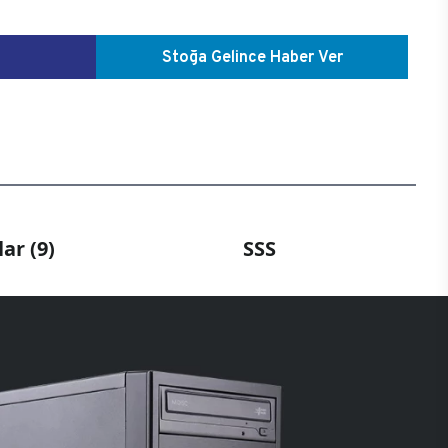
Stoğa Gelince Haber Ver
ar (9)
SSS