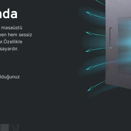
ada
0 masaüstü
ğmen hem sessiz
.Özellikle
sayardır.
 olduğunuz