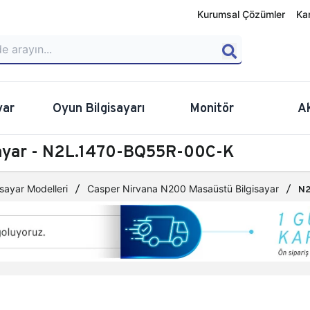
Kurumsal Çözümler
Ka
yar
Oyun Bilgisayarı
Monitör
A
sayar - N2L.1470-BQ55R-00C-K
sayar Modelleri
Casper Nirvana N200 Masaüstü Bilgisayar
N2