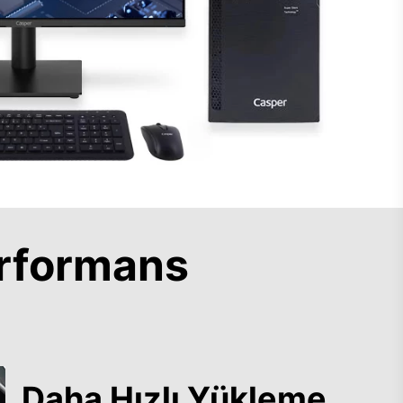
rformans
Daha Hızlı Yükleme