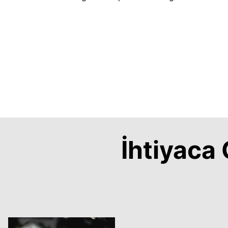
İhtiyac