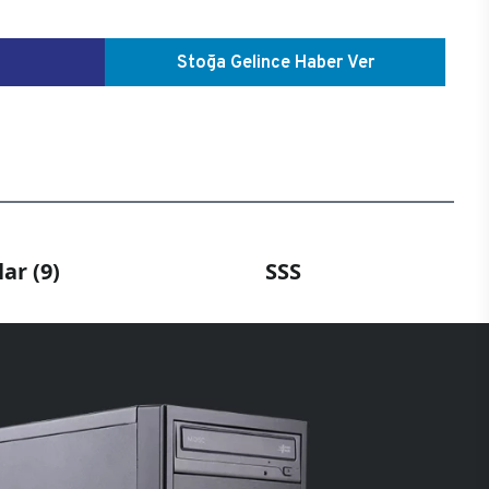
Stoğa Gelince Haber Ver
ar (9)
SSS