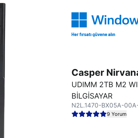
Casper Nirva
UDIMM 2TB M2 W
BİLGİSAYAR
N2L.1470-BX05A-00A
9 Yorum