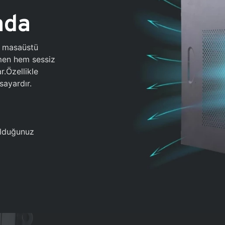
ada
0 masaüstü
ğmen hem sessiz
.Özellikle
sayardır.
 olduğunuz