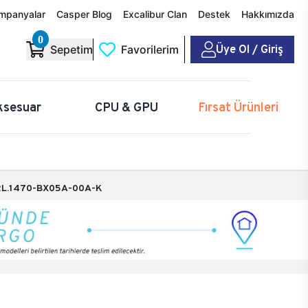
mpanyalar
Casper Blog
Excalibur Clan
Destek
Hakkımızda
0
Üye Ol / Giriş
Sepetim
Favorilerim
ksesuar
CPU & GPU
Fırsat Ürünleri
L.1470-BX05A-00A-K