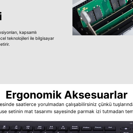
i
yonları, kapsamlı
 teknolojileri ile bilgisayar
tirir.
Ergonomik Aksesuarlar
esinde saatlerce yorulmadan çalışabilirsiniz çünkü tuşlarınd
use setinin mat tasarımı sayesinde parmak izi tutmadan temi