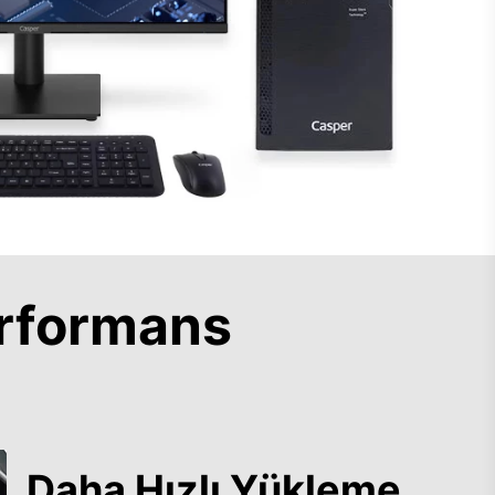
rformans
Daha Hızlı Yükleme