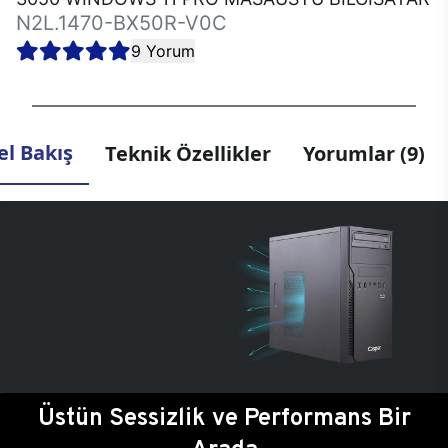
N2L.1470-BX50R-V0C
9 Yorum
l Bakış
Teknik Özellikler
Yorumlar (9)
Üstün Sessizlik ve Performans Bir