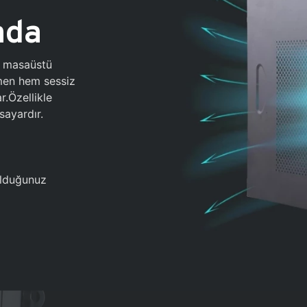
ada
0 masaüstü
ğmen hem sessiz
.Özellikle
sayardır.
 olduğunuz