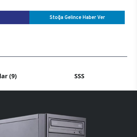
Stoğa Gelince Haber Ver
ar (9)
SSS