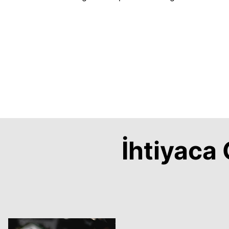
İhtiyac