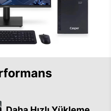
rformans
Daha Hızlı Yükleme