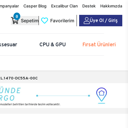
mpanyalar
Casper Blog
Excalibur Clan
Destek
Hakkımızda
0
Üye Ol / Giriş
Sepetim
Favorilerim
ksesuar
CPU & GPU
Fırsat Ürünleri
L.1470-DC55A-00C