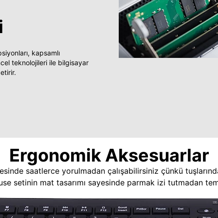
i
yonları, kapsamlı
 teknolojileri ile bilgisayar
tirir.
Ergonomik Aksesuarlar
esinde saatlerce yorulmadan çalışabilirsiniz çünkü tuşlarınd
use setinin mat tasarımı sayesinde parmak izi tutmadan temi