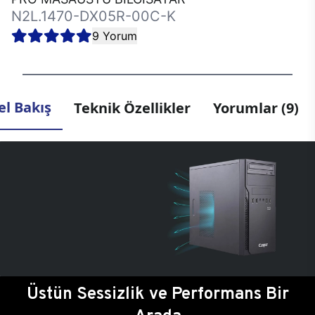
N2L.1470-DX05R-00C-K
9 Yorum
l Bakış
Teknik Özellikler
Yorumlar (9)
Üstün Sessizlik ve Performans Bir