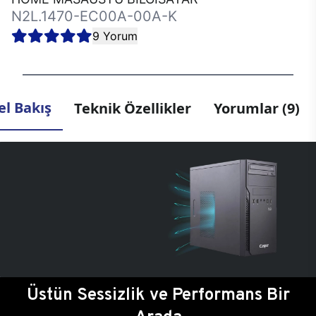
N2L.1470-EC00A-00A-K
9 Yorum
l Bakış
Teknik Özellikler
Yorumlar (9)
Üstün Sessizlik ve Performans Bir