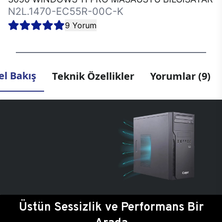
N2L.1470-EC55R-00C-K
9 Yorum
l Bakış
Teknik Özellikler
Yorumlar (9)
Üstün Sessizlik ve Performans Bir