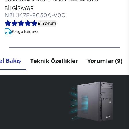
BİLGİSAYAR
N2L.147F-8C50A-V0C
9 Yorum
Kargo Bedava
l Bakış
Teknik Özellikler
Yorumlar (9)