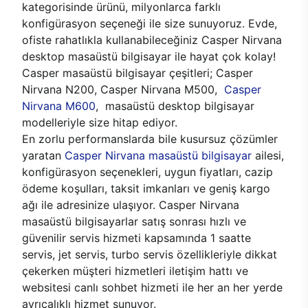
kategorisinde ürünü, milyonlarca farklı
konfigürasyon seçeneği ile size sunuyoruz. Evde,
ofiste rahatlıkla kullanabileceğiniz Casper Nirvana
desktop masaüstü bilgisayar ile hayat çok kolay!
Casper masaüstü bilgisayar çeşitleri; Casper
Nirvana N200, Casper Nirvana M500,
Casper
Nirvana M600
, masaüstü desktop bilgisayar
modelleriyle size hitap ediyor.
En zorlu performanslarda bile kusursuz çözümler
yaratan
Casper Nirvana masaüstü bilgisayar
ailesi,
konfigürasyon seçenekleri, uygun fiyatları, cazip
ödeme koşulları, taksit imkanları ve geniş kargo
ağı ile adresinize ulaşıyor. Casper Nirvana
masaüstü bilgisayarlar satış sonrası hızlı ve
güvenilir servis hizmeti kapsamında 1 saatte
servis, jet servis, turbo servis özellikleriyle dikkat
çekerken müşteri hizmetleri iletişim hattı ve
websitesi canlı sohbet hizmeti ile her an her yerde
ayrıcalıklı hizmet sunuyor.