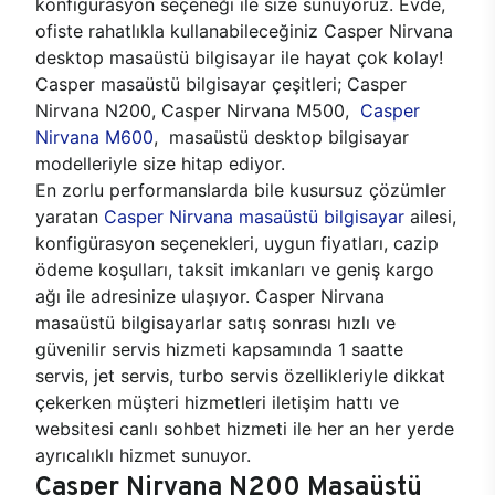
konfigürasyon seçeneği ile size sunuyoruz. Evde,
ofiste rahatlıkla kullanabileceğiniz Casper Nirvana
desktop masaüstü bilgisayar ile hayat çok kolay!
Casper masaüstü bilgisayar çeşitleri; Casper
Nirvana N200, Casper Nirvana M500,
Casper
Nirvana M600
, masaüstü desktop bilgisayar
modelleriyle size hitap ediyor.
En zorlu performanslarda bile kusursuz çözümler
yaratan
Casper Nirvana masaüstü bilgisayar
ailesi,
konfigürasyon seçenekleri, uygun fiyatları, cazip
ödeme koşulları, taksit imkanları ve geniş kargo
ağı ile adresinize ulaşıyor. Casper Nirvana
masaüstü bilgisayarlar satış sonrası hızlı ve
güvenilir servis hizmeti kapsamında 1 saatte
servis, jet servis, turbo servis özellikleriyle dikkat
çekerken müşteri hizmetleri iletişim hattı ve
websitesi canlı sohbet hizmeti ile her an her yerde
ayrıcalıklı hizmet sunuyor.
Casper Nirvana N200 Masaüstü