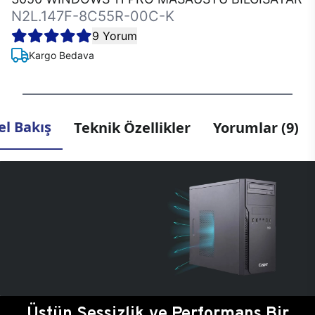
N2L.147F-8C55R-00C-K
9 Yorum
Kargo Bedava
l Bakış
Teknik Özellikler
Yorumlar (9)
Üstün Sessizlik ve Performans Bir