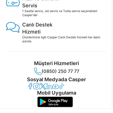
Servis
1 Saatte servis, Jet servis ve Turbo servis seçenekleri
Casper'da!
Canlı Destek
Hizmeti
Ürünlerinizle ilgili Casper Canlı Destek hizmeti her daim
sizinle.
Müşteri Hizmetleri
(0850) 250 77 77
Sosyal Medyada Casper
Casper Facebook
Casper Instagram
Casper Twitter
Casper LinkedIn
Casper YouTube
Casper TikTok
Mobil Uygulama