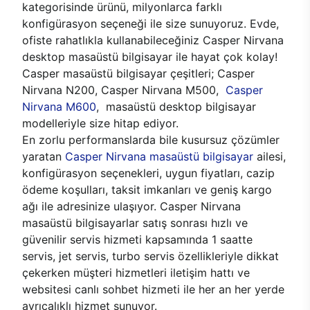
kategorisinde ürünü, milyonlarca farklı
konfigürasyon seçeneği ile size sunuyoruz. Evde,
ofiste rahatlıkla kullanabileceğiniz Casper Nirvana
desktop masaüstü bilgisayar ile hayat çok kolay!
Casper masaüstü bilgisayar çeşitleri; Casper
Nirvana N200, Casper Nirvana M500,
Casper
Nirvana M600
, masaüstü desktop bilgisayar
modelleriyle size hitap ediyor.
En zorlu performanslarda bile kusursuz çözümler
yaratan
Casper Nirvana masaüstü bilgisayar
ailesi,
konfigürasyon seçenekleri, uygun fiyatları, cazip
ödeme koşulları, taksit imkanları ve geniş kargo
ağı ile adresinize ulaşıyor. Casper Nirvana
masaüstü bilgisayarlar satış sonrası hızlı ve
güvenilir servis hizmeti kapsamında 1 saatte
servis, jet servis, turbo servis özellikleriyle dikkat
çekerken müşteri hizmetleri iletişim hattı ve
websitesi canlı sohbet hizmeti ile her an her yerde
ayrıcalıklı hizmet sunuyor.