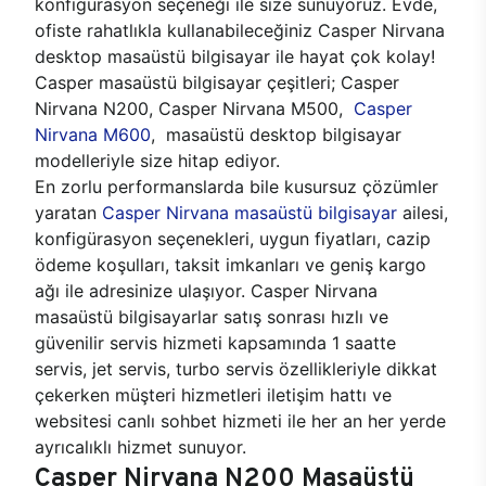
konfigürasyon seçeneği ile size sunuyoruz. Evde,
ofiste rahatlıkla kullanabileceğiniz Casper Nirvana
desktop masaüstü bilgisayar ile hayat çok kolay!
Casper masaüstü bilgisayar çeşitleri; Casper
Nirvana N200, Casper Nirvana M500,
Casper
Nirvana M600
, masaüstü desktop bilgisayar
modelleriyle size hitap ediyor.
En zorlu performanslarda bile kusursuz çözümler
yaratan
Casper Nirvana masaüstü bilgisayar
ailesi,
konfigürasyon seçenekleri, uygun fiyatları, cazip
ödeme koşulları, taksit imkanları ve geniş kargo
ağı ile adresinize ulaşıyor. Casper Nirvana
masaüstü bilgisayarlar satış sonrası hızlı ve
güvenilir servis hizmeti kapsamında 1 saatte
servis, jet servis, turbo servis özellikleriyle dikkat
çekerken müşteri hizmetleri iletişim hattı ve
websitesi canlı sohbet hizmeti ile her an her yerde
ayrıcalıklı hizmet sunuyor.
Casper Nirvana N200 Masaüstü