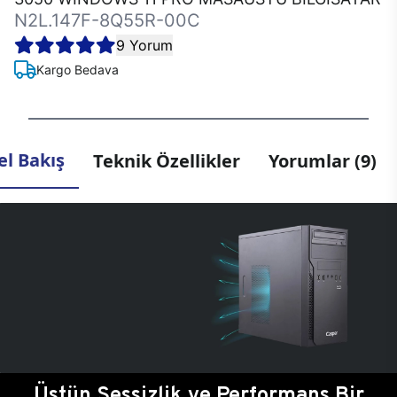
N2L.147F-8Q55R-00C
9 Yorum
Kargo Bedava
l Bakış
Teknik Özellikler
Yorumlar (9)
Üstün Sessizlik ve Performans Bir