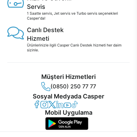
Servis
1 Saatte servis, Jet servis ve Turbo servis seçenekleri
Casper'da!
Canlı Destek
Hizmeti
Ürünlerinizle ilgili Casper Canlı Destek hizmeti her daim
sizinle.
Müşteri Hizmetleri
(0850) 250 77 77
Sosyal Medyada Casper
Casper Facebook
Casper Instagram
Casper Twitter
Casper LinkedIn
Casper YouTube
Casper TikTok
Mobil Uygulama