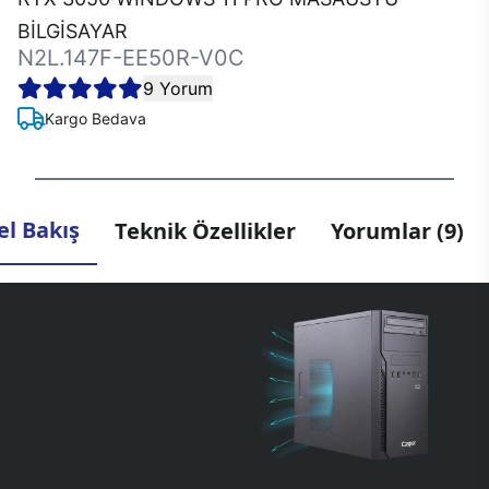
BİLGİSAYAR
N2L.147F-EE50R-V0C
9 Yorum
Kargo Bedava
l Bakış
Teknik Özellikler
Yorumlar (9)