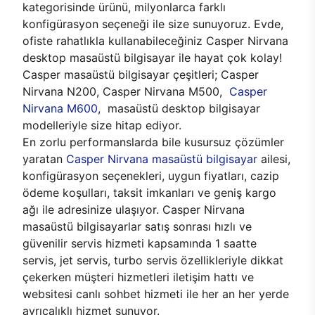
kategorisinde ürünü, milyonlarca farklı
konfigürasyon seçeneği ile size sunuyoruz. Evde,
ofiste rahatlıkla kullanabileceğiniz Casper Nirvana
desktop masaüstü bilgisayar ile hayat çok kolay!
Casper masaüstü bilgisayar çeşitleri; Casper
Nirvana N200, Casper Nirvana M500,
Casper
Nirvana M600
, masaüstü desktop bilgisayar
modelleriyle size hitap ediyor.
En zorlu performanslarda bile kusursuz çözümler
yaratan
Casper Nirvana masaüstü bilgisayar
ailesi,
konfigürasyon seçenekleri, uygun fiyatları, cazip
ödeme koşulları, taksit imkanları ve geniş kargo
ağı ile adresinize ulaşıyor. Casper Nirvana
masaüstü bilgisayarlar satış sonrası hızlı ve
güvenilir servis hizmeti kapsamında 1 saatte
servis, jet servis, turbo servis özellikleriyle dikkat
çekerken müşteri hizmetleri iletişim hattı ve
websitesi canlı sohbet hizmeti ile her an her yerde
ayrıcalıklı hizmet sunuyor.