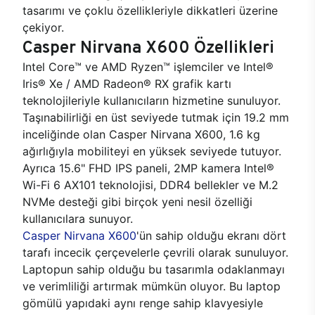
tasarımı ve çoklu özellikleriyle dikkatleri üzerine
çekiyor.
Casper Nirvana X600 Özellikleri
Intel Core™ ve AMD Ryzen™ işlemciler ve Intel®
Iris® Xe / AMD Radeon® RX grafik kartı
teknolojileriyle kullanıcıların hizmetine sunuluyor.
Taşınabilirliği en üst seviyede tutmak için 19.2 mm
inceliğinde olan Casper Nirvana X600, 1.6 kg
ağırlığıyla mobiliteyi en yüksek seviyede tutuyor.
Ayrıca 15.6" FHD IPS paneli, 2MP kamera Intel®
Wi-Fi 6 AX101 teknolojisi, DDR4 bellekler ve M.2
NVMe desteği gibi birçok yeni nesil özelliği
kullanıcılara sunuyor.
Casper Nirvana X600
'ün sahip olduğu ekranı dört
tarafı incecik çerçevelerle çevrili olarak sunuluyor.
Laptopun sahip olduğu bu tasarımla odaklanmayı
ve verimliliği artırmak mümkün oluyor. Bu laptop
gömülü yapıdaki aynı renge sahip klavyesiyle