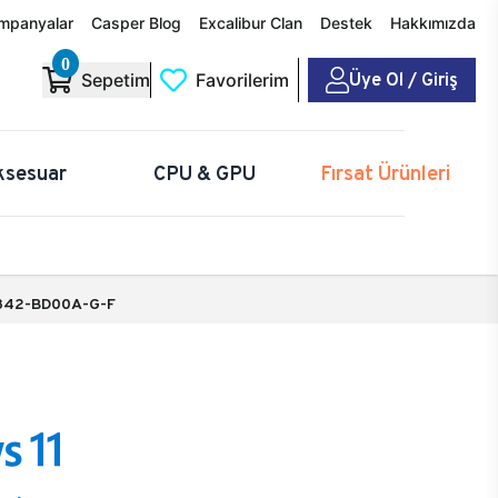
mpanyalar
Casper Blog
Excalibur Clan
Destek
Hakkımızda
0
Üye Ol / Giriş
Sepetim
Favorilerim
ksesuar
CPU & GPU
Fırsat Ürünleri
342-BD00A-G-F