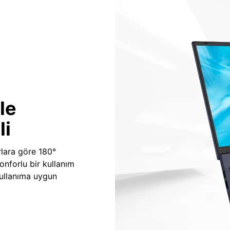
le
li
lara göre 180°
onforlu bir kullanım
 kullanıma uygun