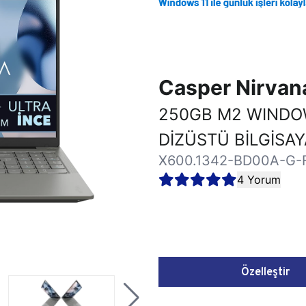
Casper Nirva
250GB M2 WINDOW
DİZÜSTÜ BİLGİSA
X600.1342-BD00A-G-
4 Yorum
Özelleştir