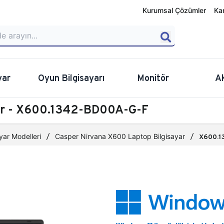
Kurumsal Çözümler
Ka
yar
Oyun Bilgisayarı
Monitör
A
yar - X600.1342-BD00A-G-F
yar Modelleri
Casper Nirvana X600 Laptop Bilgisayar
X600.1