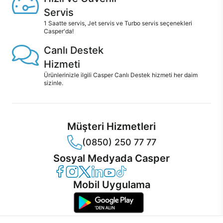
Servis
1 Saatte servis, Jet servis ve Turbo servis seçenekleri
Casper'da!
Canlı Destek
Hizmeti
Ürünlerinizle ilgili Casper Canlı Destek hizmeti her daim
sizinle.
Müşteri Hizmetleri
(0850) 250 77 77
Sosyal Medyada Casper
Casper Facebook
Casper Instagram
Casper Twitter
Casper LinkedIn
Casper YouTube
Casper TikTok
Mobil Uygulama