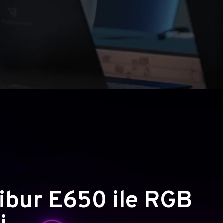
ibur E650 ile RGB
i