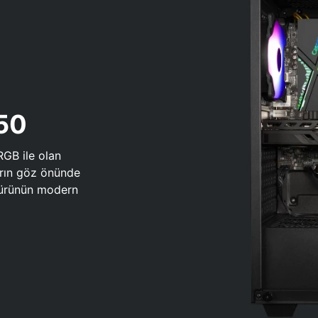
650
RGB ile olan
arın göz önünde
 türünün modern