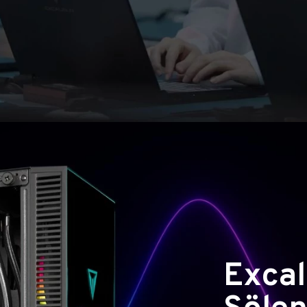
Excal
Şölen