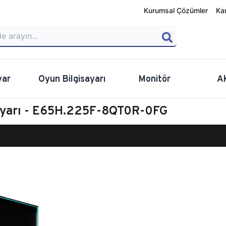
Kurumsal Çözümler
Ka
yar
Oyun Bilgisayarı
Monitör
A
sayarı - E65H.225F-8QT0R-0FG
calibur E650 Masaüstü Oyun Bilgisayarı
E65H.225F-8QT0R-0FG