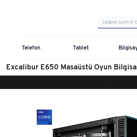
Telefon
Tablet
Bilgisa
Excalibur E650 Masaüstü Oyun Bilgi
Anasayfa
Oyun Bilgisayarı
Masaüstü Oyun Bilgisayarı
Ex