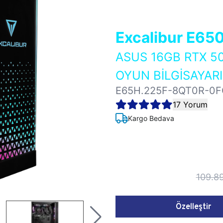
Excalibur E65
ASUS 16GB RTX 5
OYUN BİLGİSAYARI
E65H.225F-8QT0R-0F
17 Yorum
Kargo Bedava
109.8
Özelleştir