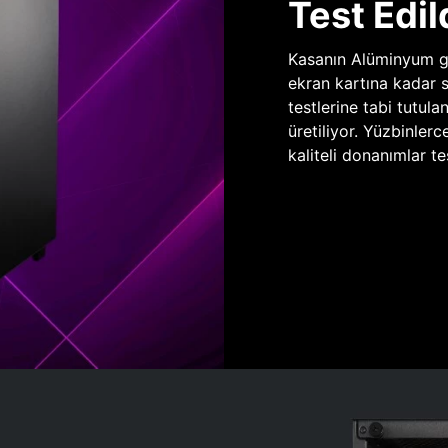
Test Edil
Kasanın Alüminyum gö
ekran kartına kadar 
testlerine tabi tutula
üretiliyor. Yüzbinlerc
kaliteli donanımlar te