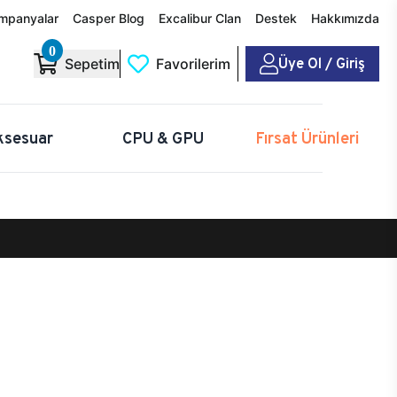
mpanyalar
Casper Blog
Excalibur Clan
Destek
Hakkımızda
0
Üye Ol / Giriş
Sepetim
Favorilerim
ksesuar
CPU & GPU
Fırsat Ürünleri