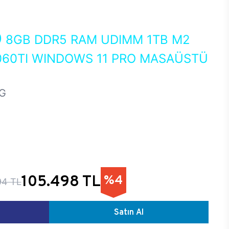
0
8GB DDR5 RAM UDIMM 1TB M2
060TI WINDOWS 11 PRO MASAÜSTÜ
G
105.498 TL
%4
94 TL
Satın Al