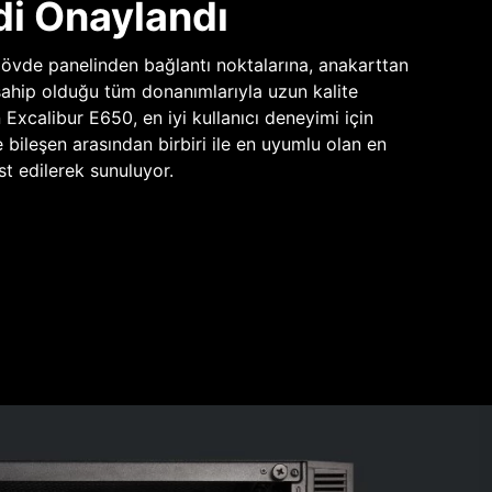
di Onaylandı
vde panelinden bağlantı noktalarına, anakarttan
sahip olduğu tüm donanımlarıyla uzun kalite
n Excalibur E650, en iyi kullanıcı deneyimi için
e bileşen arasından birbiri ile en uyumlu olan en
st edilerek sunuluyor.