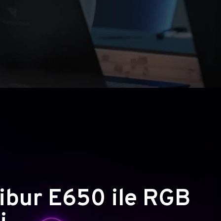
ibur E650 ile RGB
i