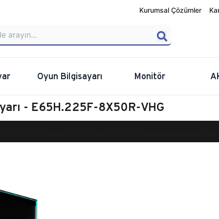
Kurumsal Çözümler
Ka
yar
Oyun Bilgisayarı
Monitör
A
sayarı - E65H.225F-8X50R-VHG
calibur E650 Masaüstü Oyun Bilgisayarı
E65H.225F-8X50R-VHG