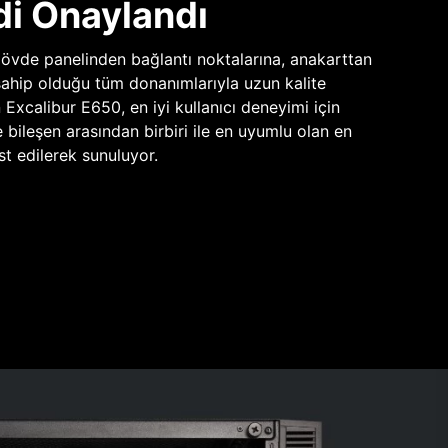
di Onaylandı
vde panelinden bağlantı noktalarına, anakarttan
sahip olduğu tüm donanımlarıyla uzun kalite
n Excalibur E650, en iyi kullanıcı deneyimi için
e bileşen arasından birbiri ile en uyumlu olan en
st edilerek sunuluyor.