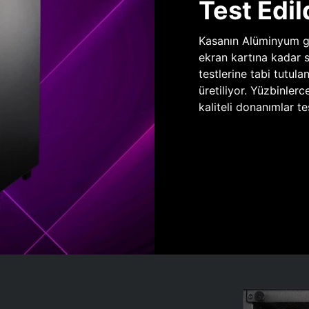
Test Edil
Kasanın Alüminyum gö
ekran kartına kadar 
testlerine tabi tutula
üretiliyor. Yüzbinlerc
kaliteli donanımlar te