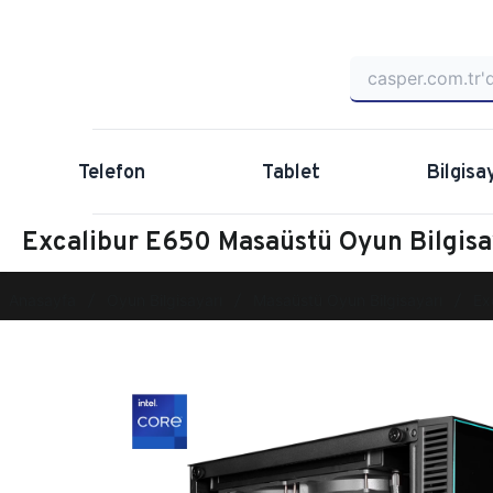
Telefon
Tablet
Bilgisa
Excalibur E650 Masaüstü Oyun Bilgi
Anasayfa
Oyun Bilgisayarı
Masaüstü Oyun Bilgisayarı
Ex