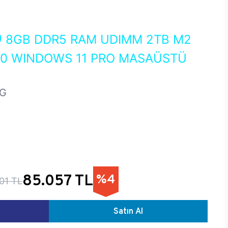
0
8GB DDR5 RAM UDIMM 2TB M2
50 WINDOWS 11 PRO MASAÜSTÜ
HG
85.057 TL
%4
01 TL
Satın Al