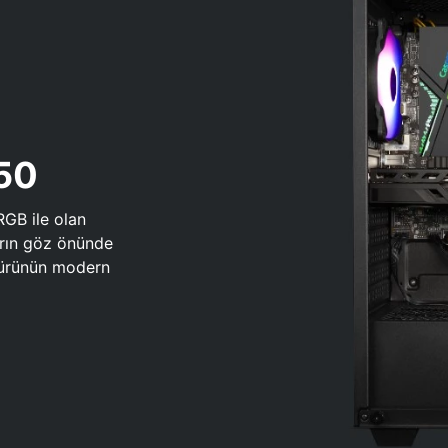
650
RGB ile olan
arın göz önünde
 türünün modern