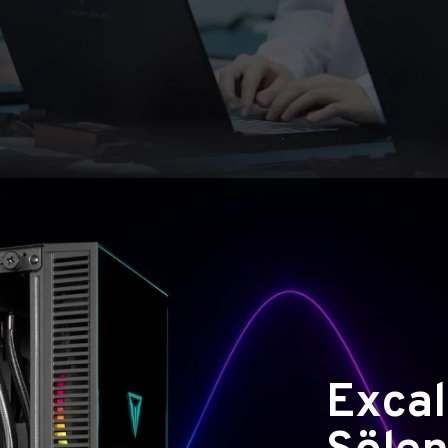
Excal
Şölen