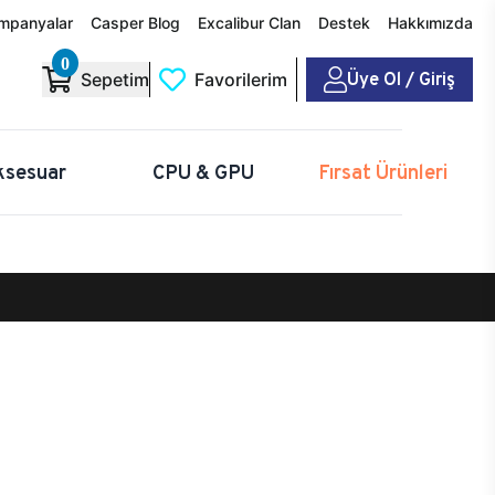
mpanyalar
Casper Blog
Excalibur Clan
Destek
Hakkımızda
0
Üye Ol / Giriş
Sepetim
Favorilerim
ksesuar
CPU & GPU
Fırsat Ürünleri