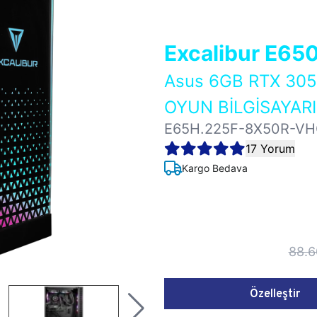
Excalibur E65
Asus 6GB RTX 30
OYUN BİLGİSAYARI
E65H.225F-8X50R-V
17 Yorum
Kargo Bedava
88.6
Özelleştir