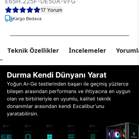
E65H.225F-DE50A-VFG
17 Yorum
Kargo Bedava
Teknik Özellikler
İncelemeler
Yorumla
Durma Kendi Dünyanı Yarat
Yoğun Ar-Ge testlerinden başarı ile geçmiş yüzlerce
bileşen arasından performans ve ihtiyacına en uygun
olan ve birbirleriyle en uyumlu, kaliteli teknik
donanımlar arasından kendi Excalibur'unu
yaratabilirsin.