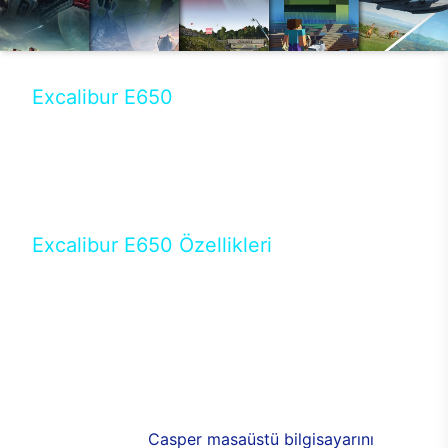
Excalibur E650
Tercihini masaüstü modellerden yana yapanlar için
öne çıkan Excalibur E650 ile sınırları zorlayabilir,
performansın keyfini çıkarabilirsin. Casper’ın yeni,
güncel teknolojiler ile donattığı Excalibur E650’de
yepyeni bir deneyim sizi bekliyor.
Excalibur E650 Özellikleri
Masaüstü olarak özel bir şekilde geliştirilen ve
uzun süren Ar-Ge çalışmaları sonrasında ortaya
çıkan Excalibur E650, her bir detayıyla farkını
ortaya koyuyor. İyi bir kullanıcı deneyiminin elde
edilmesi adına en iyi donanımlarla testleri yapılan
E650, böylece kullananların memnun kalmasını
sağlıyor. RGB detayları, ışık ve alüminyumun
buluşması yeni
Casper masaüstü bilgisayarını