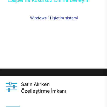
Casper ile Kusursuz Online Deneyim
Casper’ın Excalibur E650 modeline, online alışveriş
fırsatlarıyla sahip olabilirsiniz. 12 aya varan taksit
seçenekleri,
Windows 11 işletim sistemi
opsiyonu,
aynı gün teslimat ya da 1 günde kargo fırsatı
online alışverişte sizleri bekliyor.Üstelik satın
almadan önce özelleştirme fırsatı sayesinde
dilediğiniz donanımları değiştirebilir, ihtiyacınızı
karşılayacak seçimler yapabilirsiniz. Satın almadan
önce ve sonrasında sağlanan hızlı ve güvenli
servis ile Casper hep yanınızda.
Satın Alırken
Özelleştirme İmkanı
Casper ürünlerini satın alırken ihtiyacınıza göre
özelleştirebilirsiniz.