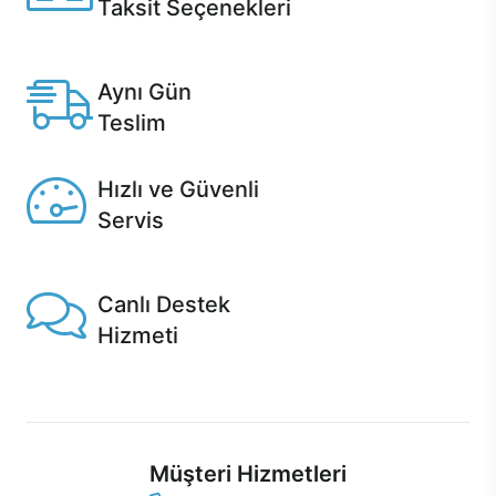
Taksit Seçenekleri
Anlaşmalı kredi kartlarına 12 aya varan taksit seçenekleri
Casper'da.
Aynı Gün
Teslim
Seçili ürünlerde Aynı Gün Teslim!
Hızlı ve Güvenli
Servis
1 Saatte servis, Jet servis ve Turbo servis seçenekleri
Casper'da!
Canlı Destek
Hizmeti
Ürünlerinizle ilgili Casper Canlı Destek hizmeti her daim
sizinle.
Müşteri Hizmetleri