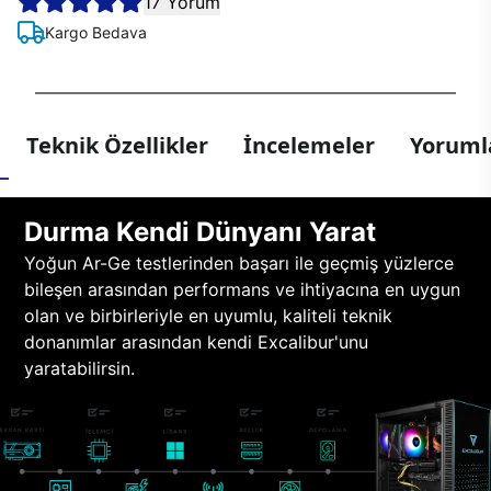
17 Yorum
Kargo Bedava
Teknik Özellikler
İncelemeler
Yorumla
Durma Kendi Dünyanı Yarat
Yoğun Ar-Ge testlerinden başarı ile geçmiş yüzlerce
bileşen arasından performans ve ihtiyacına en uygun
olan ve birbirleriyle en uyumlu, kaliteli teknik
donanımlar arasından kendi Excalibur'unu
yaratabilirsin.