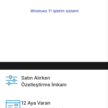
fırsatlarıyla sahip olabilirsiniz. 12 aya varan taksit
seçenekleri,
Windows 11 işletim sistemi
opsiyonu,
aynı gün teslimat ya da 1 günde kargo fırsatı
online alışverişte sizleri bekliyor.Üstelik satın
almadan önce özelleştirme fırsatı sayesinde
dilediğiniz donanımları değiştirebilir, ihtiyacınızı
karşılayacak seçimler yapabilirsiniz. Satın almadan
önce ve sonrasında sağlanan hızlı ve güvenli
servis ile Casper hep yanınızda.
Satın Alırken
Özelleştirme İmkanı
Casper ürünlerini satın alırken ihtiyacınıza göre
özelleştirebilirsiniz.
12 Aya Varan