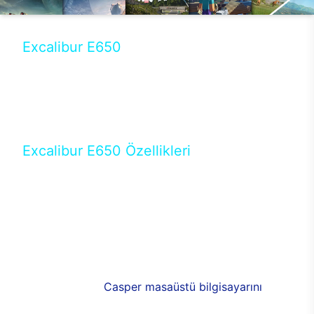
Excalibur E650
Tercihini masaüstü modellerden yana yapanlar için
öne çıkan Excalibur E650 ile sınırları zorlayabilir,
performansın keyfini çıkarabilirsin. Casper’ın yeni,
güncel teknolojiler ile donattığı Excalibur E650’de
yepyeni bir deneyim sizi bekliyor.
Excalibur E650 Özellikleri
Masaüstü olarak özel bir şekilde geliştirilen ve
uzun süren Ar-Ge çalışmaları sonrasında ortaya
çıkan Excalibur E650, her bir detayıyla farkını
ortaya koyuyor. İyi bir kullanıcı deneyiminin elde
edilmesi adına en iyi donanımlarla testleri yapılan
E650, böylece kullananların memnun kalmasını
sağlıyor. RGB detayları, ışık ve alüminyumun
buluşması yeni
Casper masaüstü bilgisayarını
görünümde de cazip kılıyor.