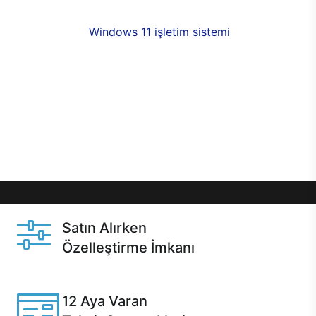
fırsatlarıyla sahip olabilirsiniz. 12 aya varan taksit
seçenekleri,
Windows 11 işletim sistemi
opsiyonu,
aynı gün teslimat ya da 1 günde kargo fırsatı
online alışverişte sizleri bekliyor.Üstelik satın
almadan önce özelleştirme fırsatı sayesinde
dilediğiniz donanımları değiştirebilir, ihtiyacınızı
karşılayacak seçimler yapabilirsiniz. Satın almadan
önce ve sonrasında sağlanan hızlı ve güvenli
servis ile Casper hep yanınızda.
Satın Alırken
Özelleştirme İmkanı
Casper ürünlerini satın alırken ihtiyacınıza göre
özelleştirebilirsiniz.
12 Aya Varan