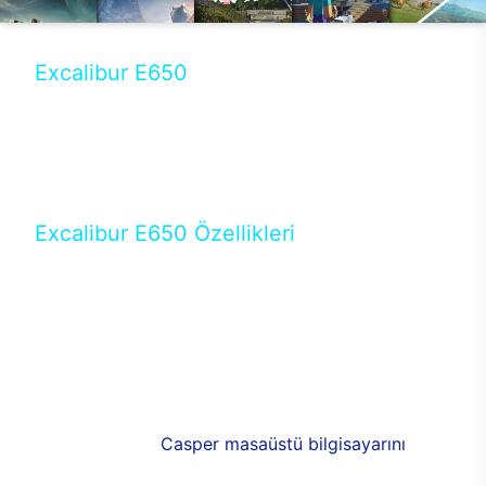
Excalibur E650
Tercihini masaüstü modellerden yana yapanlar için
öne çıkan Excalibur E650 ile sınırları zorlayabilir,
performansın keyfini çıkarabilirsin. Casper’ın yeni,
güncel teknolojiler ile donattığı Excalibur E650’de
yepyeni bir deneyim sizi bekliyor.
Excalibur E650 Özellikleri
Masaüstü olarak özel bir şekilde geliştirilen ve
uzun süren Ar-Ge çalışmaları sonrasında ortaya
çıkan Excalibur E650, her bir detayıyla farkını
ortaya koyuyor. İyi bir kullanıcı deneyiminin elde
edilmesi adına en iyi donanımlarla testleri yapılan
E650, böylece kullananların memnun kalmasını
sağlıyor. RGB detayları, ışık ve alüminyumun
buluşması yeni
Casper masaüstü bilgisayarını
görünümde de cazip kılıyor.