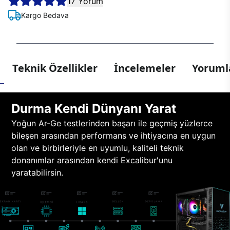
17 Yorum
Kargo Bedava
Teknik Özellikler
İncelemeler
Yorumla
Durma Kendi Dünyanı Yarat
Yoğun Ar-Ge testlerinden başarı ile geçmiş yüzlerce
bileşen arasından performans ve ihtiyacına en uygun
olan ve birbirleriyle en uyumlu, kaliteli teknik
donanımlar arasından kendi Excalibur'unu
yaratabilirsin.