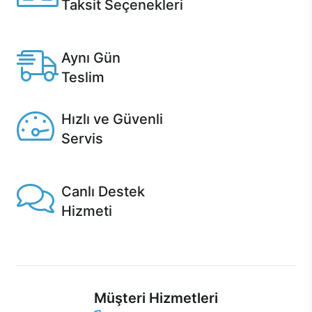
Taksit Seçenekleri
Anlaşmalı kredi kartlarına 12 aya varan taksit seçenekleri
Casper'da.
Aynı Gün
Teslim
Seçili ürünlerde Aynı Gün Teslim!
Hızlı ve Güvenli
Servis
1 Saatte servis, Jet servis ve Turbo servis seçenekleri
Casper'da!
Canlı Destek
Hizmeti
Ürünlerinizle ilgili Casper Canlı Destek hizmeti her daim
sizinle.
Müşteri Hizmetleri