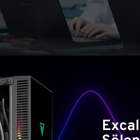
Excal
Şölen