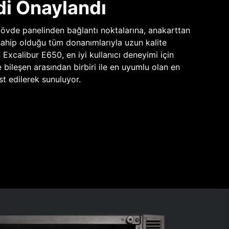
di Onaylandı
vde panelinden bağlantı noktalarına, anakarttan
sahip olduğu tüm donanımlarıyla uzun kalite
n Excalibur E650, en iyi kullanıcı deneyimi için
e bileşen arasından birbiri ile en uyumlu olan en
st edilerek sunuluyor.