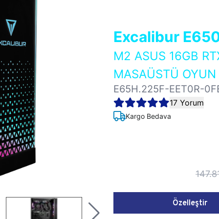
Excalibur E65
M2 ASUS 16GB RT
MASAÜSTÜ OYUN B
E65H.225F-EET0R-0F
17 Yorum
Kargo Bedava
147.8
Özelleştir