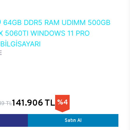
0
64GB DDR5 RAM UDIMM 500GB
X 5060TI WINDOWS 11 PRO
İLGİSAYARI
E
141.906 TL
%4
19 TL
Satın Al