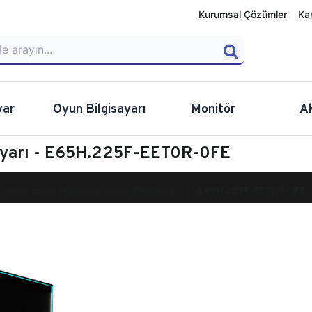
Kurumsal Çözümler
Ka
yar
Oyun Bilgisayarı
Monitör
A
sayarı - E65H.225F-EET0R-0FE
calibur E650 Masaüstü Oyun Bilgisayarı
E65H.225F-EET0R-0FE