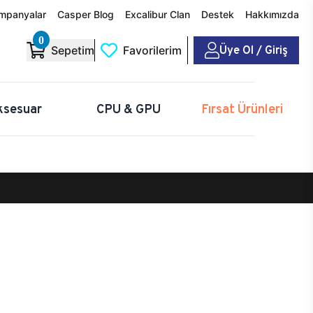
mpanyalar
Casper Blog
Excalibur Clan
Destek
Hakkımızda
0
Üye Ol / Giriş
Sepetim
Favorilerim
ksesuar
CPU & GPU
Fırsat Ürünleri