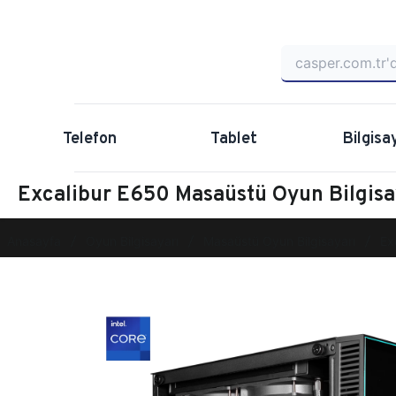
Telefon
Tablet
Bilgisa
Excalibur E650 Masaüstü Oyun Bilgi
Anasayfa
Oyun Bilgisayarı
Masaüstü Oyun Bilgisayarı
Ex