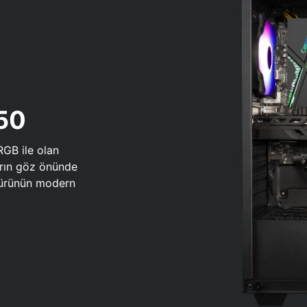
650
RGB ile olan
arın göz önünde
 türünün modern