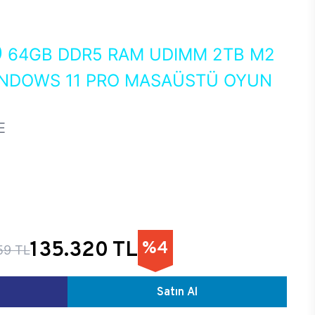
0
64GB DDR5 RAM UDIMM 2TB M2
INDOWS 11 PRO MASAÜSTÜ OYUN
E
135.320 TL
%4
59 TL
Satın Al