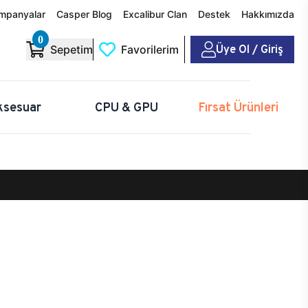
mpanyalar
Casper Blog
Excalibur Clan
Destek
Hakkımızda
0
Üye Ol / Giriş
Sepetim
Favorilerim
ksesuar
CPU & GPU
Fırsat Ürünleri