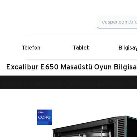
Telefon
Tablet
Bilgisa
Excalibur E650 Masaüstü Oyun Bilgi
Anasayfa
Oyun Bilgisayarı
Masaüstü Oyun Bilgisayarı
Ex