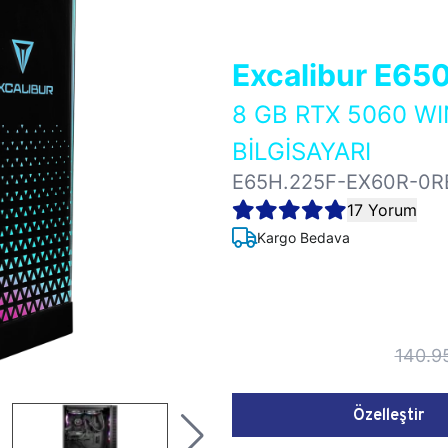
Excalibur E65
8 GB RTX 5060 W
BİLGİSAYARI
E65H.225F-EX60R-0R
17 Yorum
Kargo Bedava
140.9
Özelleştir