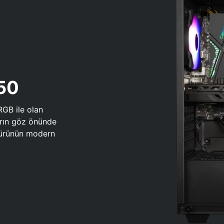
650
RGB ile olan
arın göz önünde
 türünün modern