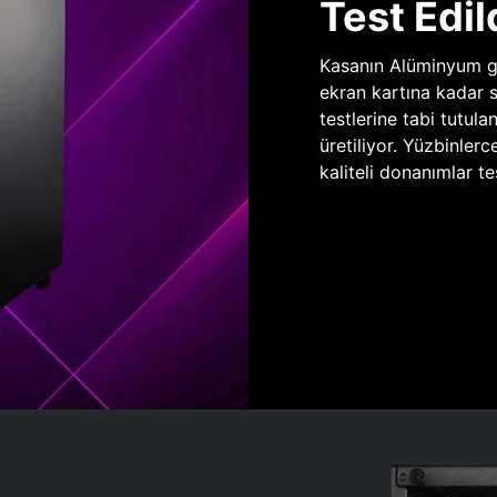
Test Edil
Kasanın Alüminyum gö
ekran kartına kadar 
testlerine tabi tutula
üretiliyor. Yüzbinlerc
kaliteli donanımlar te