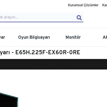
Kurumsal Çözümler
Ka
yar
Oyun Bilgisayarı
Monitör
A
sayarı - E65H.225F-EX60R-0RE
calibur E650 Masaüstü Oyun Bilgisayarı
E65H.225F-EX60R-0RE