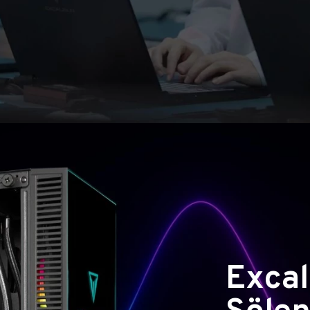
Excal
Şölen