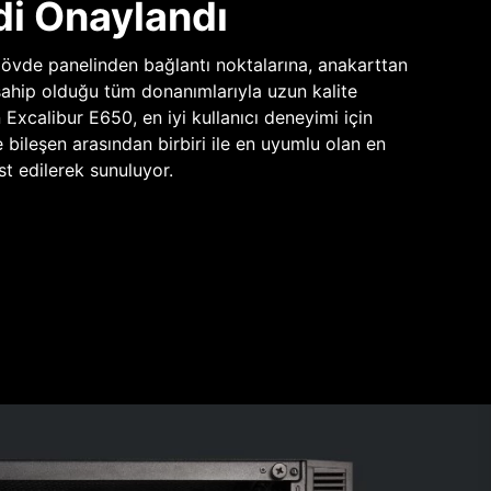
di Onaylandı
vde panelinden bağlantı noktalarına, anakarttan
sahip olduğu tüm donanımlarıyla uzun kalite
n Excalibur E650, en iyi kullanıcı deneyimi için
e bileşen arasından birbiri ile en uyumlu olan en
st edilerek sunuluyor.