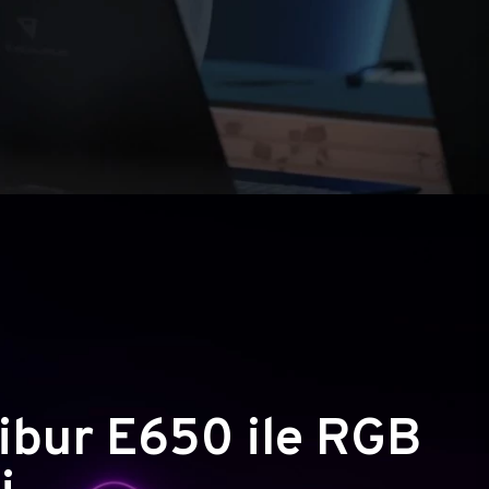
ibur E650 ile RGB
i