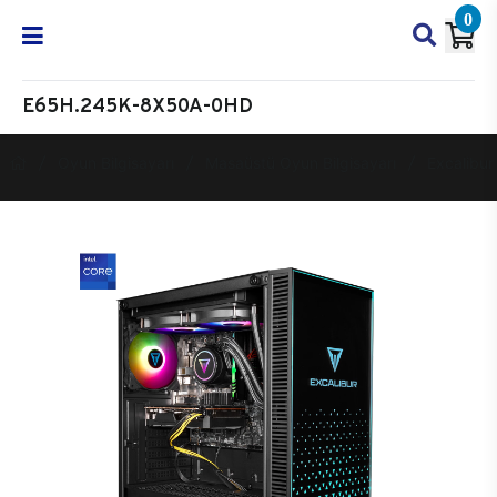
0
E65H.245K-8X50A-0HD
Oyun Bilgisayarı
Masaüstü Oyun Bilgisayarı
Excalibur