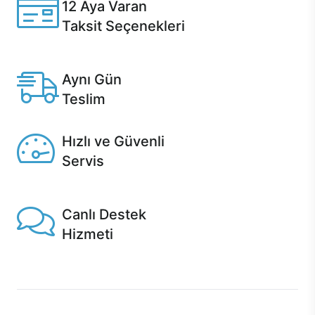
12 Aya Varan
Taksit Seçenekleri
Anlaşmalı kredi kartlarına 12 aya varan taksit seçenekleri
Casper'da.
Aynı Gün
Teslim
Seçili ürünlerde Aynı Gün Teslim!
Hızlı ve Güvenli
Servis
1 Saatte servis, Jet servis ve Turbo servis seçenekleri
Casper'da!
Canlı Destek
Hizmeti
Ürünlerinizle ilgili Casper Canlı Destek hizmeti her daim
sizinle.