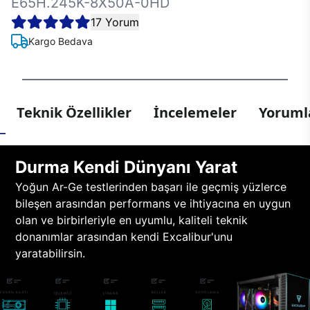
E65H.245K-8X50A-0HD
17 Yorum
Kargo Bedava
Teknik Özellikler
İncelemeler
Yorumla
Durma Kendi Dünyanı Yarat
Yoğun Ar-Ge testlerinden başarı ile geçmiş yüzlerce
bileşen arasından performans ve ihtiyacına en uygun
olan ve birbirleriyle en uyumlu, kaliteli teknik
donanımlar arasından kendi Excalibur'unu
yaratabilirsin.