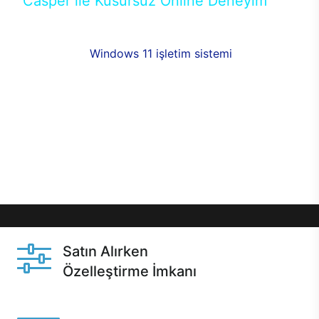
Casper ile Kusursuz Online Deneyim
Casper’ın Excalibur E650 modeline, online alışveriş
fırsatlarıyla sahip olabilirsiniz. 12 aya varan taksit
seçenekleri,
Windows 11 işletim sistemi
opsiyonu,
aynı gün teslimat ya da 1 günde kargo fırsatı
online alışverişte sizleri bekliyor.Üstelik satın
almadan önce özelleştirme fırsatı sayesinde
dilediğiniz donanımları değiştirebilir, ihtiyacınızı
karşılayacak seçimler yapabilirsiniz. Satın almadan
önce ve sonrasında sağlanan hızlı ve güvenli
servis ile Casper hep yanınızda.
Satın Alırken
Özelleştirme İmkanı
Casper ürünlerini satın alırken ihtiyacınıza göre
özelleştirebilirsiniz.