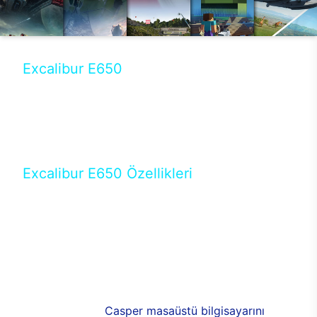
Excalibur E650
Tercihini masaüstü modellerden yana yapanlar için
öne çıkan Excalibur E650 ile sınırları zorlayabilir,
performansın keyfini çıkarabilirsin. Casper’ın yeni,
güncel teknolojiler ile donattığı Excalibur E650’de
yepyeni bir deneyim sizi bekliyor.
Excalibur E650 Özellikleri
Masaüstü olarak özel bir şekilde geliştirilen ve
uzun süren Ar-Ge çalışmaları sonrasında ortaya
çıkan Excalibur E650, her bir detayıyla farkını
ortaya koyuyor. İyi bir kullanıcı deneyiminin elde
edilmesi adına en iyi donanımlarla testleri yapılan
E650, böylece kullananların memnun kalmasını
sağlıyor. RGB detayları, ışık ve alüminyumun
buluşması yeni
Casper masaüstü bilgisayarını