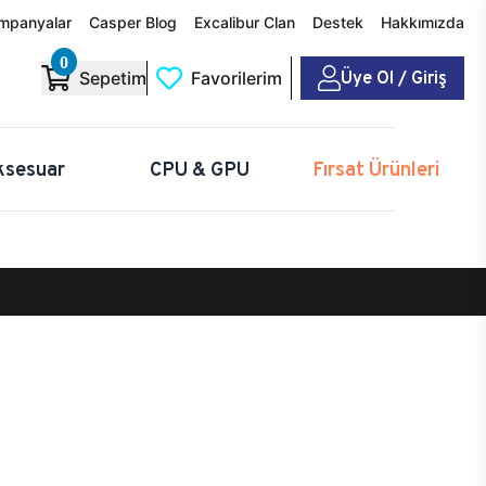
mpanyalar
Casper Blog
Excalibur Clan
Destek
Hakkımızda
0
Üye Ol / Giriş
Sepetim
Favorilerim
ksesuar
CPU & GPU
Fırsat Ürünleri
G