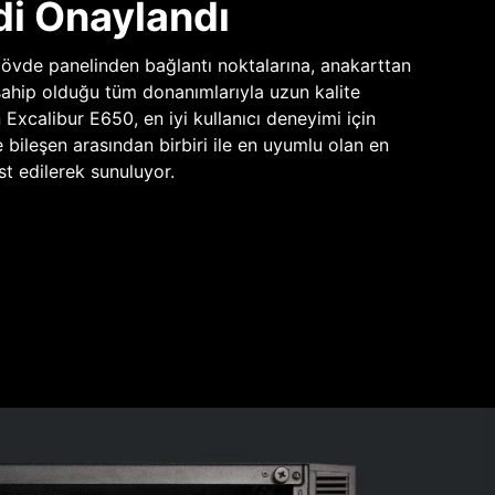
di Onaylandı
vde panelinden bağlantı noktalarına, anakarttan
sahip olduğu tüm donanımlarıyla uzun kalite
n Excalibur E650, en iyi kullanıcı deneyimi için
e bileşen arasından birbiri ile en uyumlu olan en
st edilerek sunuluyor.