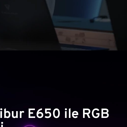
ibur E650 ile RGB
i