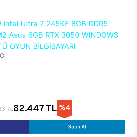
0
Intel Ultra 7 245KF 8GB DDR5
2 Asus 6GB RTX 3050 WINDOWS
Ü OYUN BİLGİSAYARI
HG
82.447 TL
%4
83 TL
Satın Al