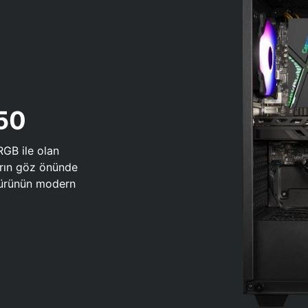
650
RGB ile olan
arın göz önünde
 türünün modern