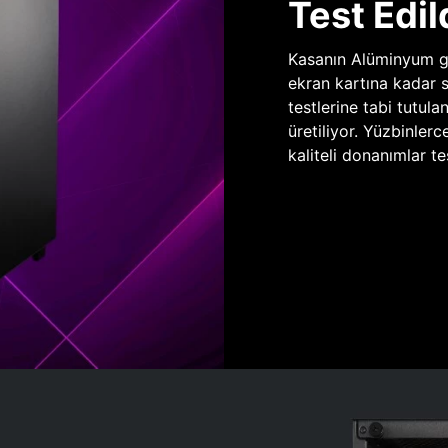
Test Edil
Kasanın Alüminyum gö
ekran kartına kadar 
testlerine tabi tutula
üretiliyor. Yüzbinlerc
kaliteli donanımlar te