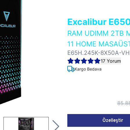
Excalibur E65
RAM UDIMM 2TB M
11 HOME MASAÜST
E65H.245K-8X50A-V
17 Yorum
Kargo Bedava
85.8
Özelleştir