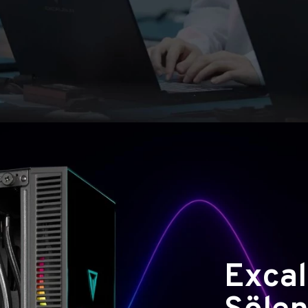
Excal
Şölen