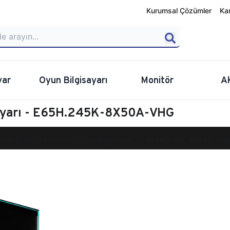
Kurumsal Çözümler
Ka
yar
Oyun Bilgisayarı
Monitör
A
sayarı - E65H.245K-8X50A-VHG
calibur E650 Masaüstü Oyun Bilgisayarı
E65H.245K-8X50A-VH