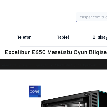
Telefon
Tablet
Bilgisa
Excalibur E650 Masaüstü Oyun Bilgi
Anasayfa
Oyun Bilgisayarı
Masaüstü Oyun Bilgisayarı
Ex