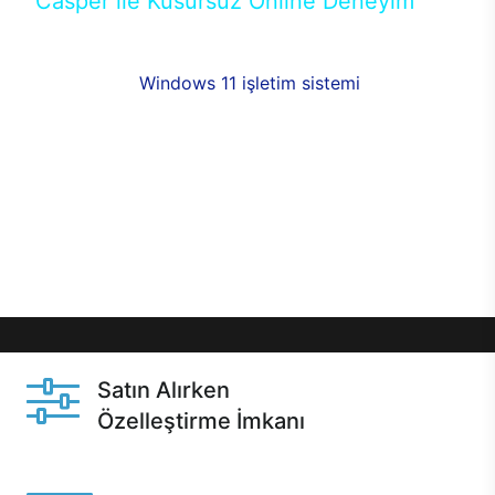
Casper ile Kusursuz Online Deneyim
Casper’ın Excalibur E650 modeline, online alışveriş
fırsatlarıyla sahip olabilirsiniz. 12 aya varan taksit
seçenekleri,
Windows 11 işletim sistemi
opsiyonu,
aynı gün teslimat ya da 1 günde kargo fırsatı
online alışverişte sizleri bekliyor.Üstelik satın
almadan önce özelleştirme fırsatı sayesinde
dilediğiniz donanımları değiştirebilir, ihtiyacınızı
karşılayacak seçimler yapabilirsiniz. Satın almadan
önce ve sonrasında sağlanan hızlı ve güvenli
servis ile Casper hep yanınızda.
Satın Alırken
Özelleştirme İmkanı
Casper ürünlerini satın alırken ihtiyacınıza göre
özelleştirebilirsiniz.