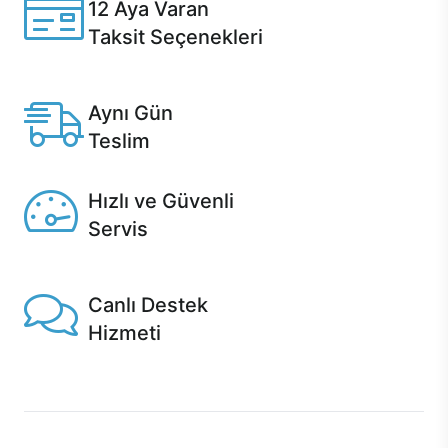
12 Aya Varan
Taksit Seçenekleri
Anlaşmalı kredi kartlarına 12 aya varan taksit seçenekleri
Casper'da.
Aynı Gün
Teslim
Seçili ürünlerde Aynı Gün Teslim!
Hızlı ve Güvenli
Servis
1 Saatte servis, Jet servis ve Turbo servis seçenekleri
Casper'da!
Canlı Destek
Hizmeti
Ürünlerinizle ilgili Casper Canlı Destek hizmeti her daim
sizinle.