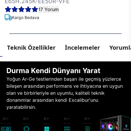
E65H.245K-EE50R-VFE
17 Yorum
Kargo Bedava
Teknik Özellikler
İncelemeler
Yorumla
Durma Kendi Dünyanı Yarat
Yoğun Ar-Ge testlerinden başarı ile geçmiş yüzlerce
bileşen arasından performans ve ihtiyacına en uygun
olan ve birbirleriyle en uyumlu, kaliteli teknik
donanımlar arasından kendi Excalibur'unu
yaratabilirsin.