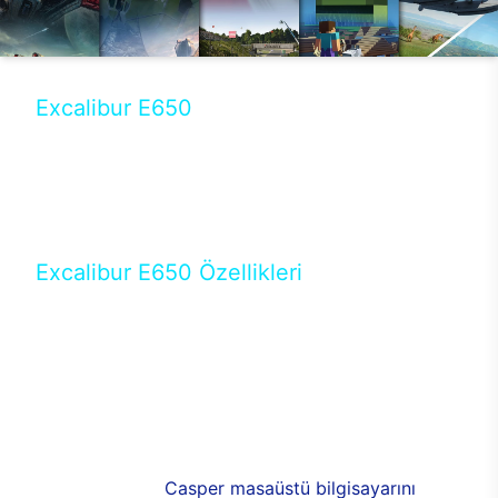
Excalibur E650
Tercihini masaüstü modellerden yana yapanlar için
öne çıkan Excalibur E650 ile sınırları zorlayabilir,
performansın keyfini çıkarabilirsin. Casper’ın yeni,
güncel teknolojiler ile donattığı Excalibur E650’de
yepyeni bir deneyim sizi bekliyor.
Excalibur E650 Özellikleri
Masaüstü olarak özel bir şekilde geliştirilen ve
uzun süren Ar-Ge çalışmaları sonrasında ortaya
çıkan Excalibur E650, her bir detayıyla farkını
ortaya koyuyor. İyi bir kullanıcı deneyiminin elde
edilmesi adına en iyi donanımlarla testleri yapılan
E650, böylece kullananların memnun kalmasını
sağlıyor. RGB detayları, ışık ve alüminyumun
buluşması yeni
Casper masaüstü bilgisayarını