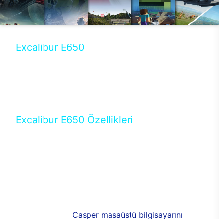
Excalibur E650
Tercihini masaüstü modellerden yana yapanlar için
öne çıkan Excalibur E650 ile sınırları zorlayabilir,
performansın keyfini çıkarabilirsin. Casper’ın yeni,
güncel teknolojiler ile donattığı Excalibur E650’de
yepyeni bir deneyim sizi bekliyor.
Excalibur E650 Özellikleri
Masaüstü olarak özel bir şekilde geliştirilen ve
uzun süren Ar-Ge çalışmaları sonrasında ortaya
çıkan Excalibur E650, her bir detayıyla farkını
ortaya koyuyor. İyi bir kullanıcı deneyiminin elde
edilmesi adına en iyi donanımlarla testleri yapılan
E650, böylece kullananların memnun kalmasını
sağlıyor. RGB detayları, ışık ve alüminyumun
buluşması yeni
Casper masaüstü bilgisayarını