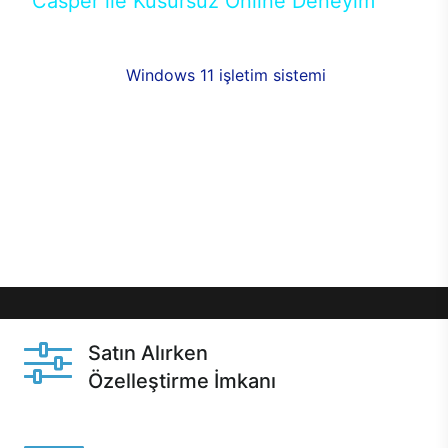
Casper ile Kusursuz Online Deneyim
Casper’ın Excalibur E650 modeline, online alışveriş
fırsatlarıyla sahip olabilirsiniz. 12 aya varan taksit
seçenekleri,
Windows 11 işletim sistemi
opsiyonu,
aynı gün teslimat ya da 1 günde kargo fırsatı
online alışverişte sizleri bekliyor.Üstelik satın
almadan önce özelleştirme fırsatı sayesinde
dilediğiniz donanımları değiştirebilir, ihtiyacınızı
karşılayacak seçimler yapabilirsiniz. Satın almadan
önce ve sonrasında sağlanan hızlı ve güvenli
servis ile Casper hep yanınızda.
Satın Alırken
Özelleştirme İmkanı
Casper ürünlerini satın alırken ihtiyacınıza göre
özelleştirebilirsiniz.