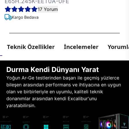
E65H.245K-EET0A-0FE
17 Yorum
Kargo Bedava
Teknik Özellikler
İncelemeler
Yorumla
Durma Kendi Dünyanı Yarat
Yoğun Ar-Ge testlerinden başarı ile geçmiş yüzlerce
bileşen arasından performans ve ihtiyacına en uygun
olan ve birbirleriyle en uyumlu, kaliteli teknik
donanımlar arasından kendi Excalibur'unu
yaratabilirsin.