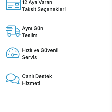
12 Aya Varan
Taksit Seçenekleri
Anlaşmalı kredi kartlarına 12 aya varan taksit seçenekleri
Casper'da.
Aynı Gün
Teslim
Seçili ürünlerde Aynı Gün Teslim!
Hızlı ve Güvenli
Servis
1 Saatte servis, Jet servis ve Turbo servis seçenekleri
Casper'da!
Canlı Destek
Hizmeti
Ürünlerinizle ilgili Casper Canlı Destek hizmeti her daim
sizinle.