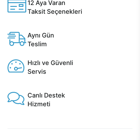
12 Aya Varan
Taksit Seçenekleri
Anlaşmalı kredi kartlarına 12 aya varan taksit seçenekleri
Casper'da.
Aynı Gün
Teslim
Seçili ürünlerde Aynı Gün Teslim!
Hızlı ve Güvenli
Servis
1 Saatte servis, Jet servis ve Turbo servis seçenekleri
Casper'da!
Canlı Destek
Hizmeti
Ürünlerinizle ilgili Casper Canlı Destek hizmeti her daim
sizinle.