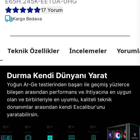
E65H.245K-EET0A-0HG
17 Yorum
Kargo Bedava
Teknik Özellikler
İncelemeler
Yorumla
Durma Kendi Dünyanı Yarat
Yoğun Ar-Ge testlerinden başarı ile geçmiş yüzlerce
bileşen arasından performans ve ihtiyacına en uygun
olan ve birbirleriyle en uyumlu, kaliteli teknik
donanımlar arasından kendi Excalibur'unu
yaratabilirsin.