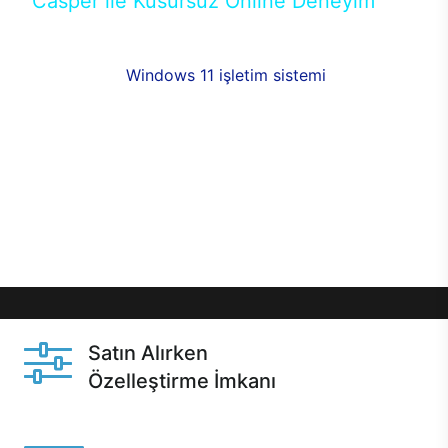
Casper ile Kusursuz Online Deneyim
Casper’ın Excalibur E650 modeline, online alışveriş
fırsatlarıyla sahip olabilirsiniz. 12 aya varan taksit
seçenekleri,
Windows 11 işletim sistemi
opsiyonu,
aynı gün teslimat ya da 1 günde kargo fırsatı
online alışverişte sizleri bekliyor.Üstelik satın
almadan önce özelleştirme fırsatı sayesinde
dilediğiniz donanımları değiştirebilir, ihtiyacınızı
karşılayacak seçimler yapabilirsiniz. Satın almadan
önce ve sonrasında sağlanan hızlı ve güvenli
servis ile Casper hep yanınızda.
Satın Alırken
Özelleştirme İmkanı
Casper ürünlerini satın alırken ihtiyacınıza göre
özelleştirebilirsiniz.