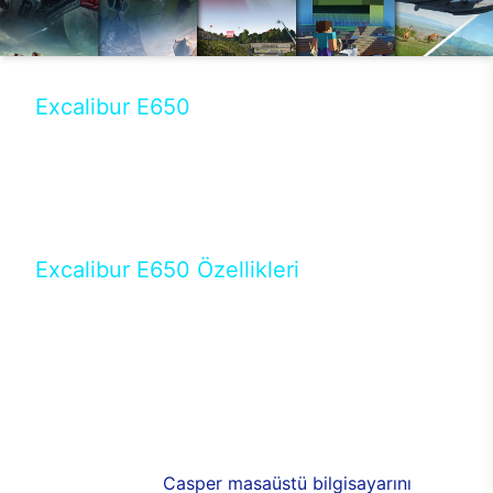
Excalibur E650
Tercihini masaüstü modellerden yana yapanlar için
öne çıkan Excalibur E650 ile sınırları zorlayabilir,
performansın keyfini çıkarabilirsin. Casper’ın yeni,
güncel teknolojiler ile donattığı Excalibur E650’de
yepyeni bir deneyim sizi bekliyor.
Excalibur E650 Özellikleri
Masaüstü olarak özel bir şekilde geliştirilen ve
uzun süren Ar-Ge çalışmaları sonrasında ortaya
çıkan Excalibur E650, her bir detayıyla farkını
ortaya koyuyor. İyi bir kullanıcı deneyiminin elde
edilmesi adına en iyi donanımlarla testleri yapılan
E650, böylece kullananların memnun kalmasını
sağlıyor. RGB detayları, ışık ve alüminyumun
buluşması yeni
Casper masaüstü bilgisayarını