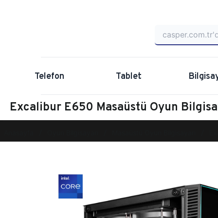
Telefon
Tablet
Bilgisa
Excalibur E650 Masaüstü Oyun Bilgi
Anasayfa
Oyun Bilgisayarı
Masaüstü Oyun Bilgisayarı
Ex