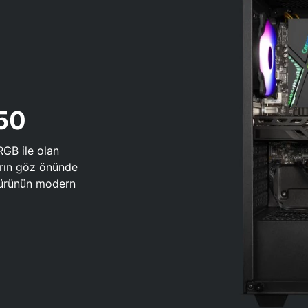
650
RGB ile olan
arın göz önünde
 türünün modern