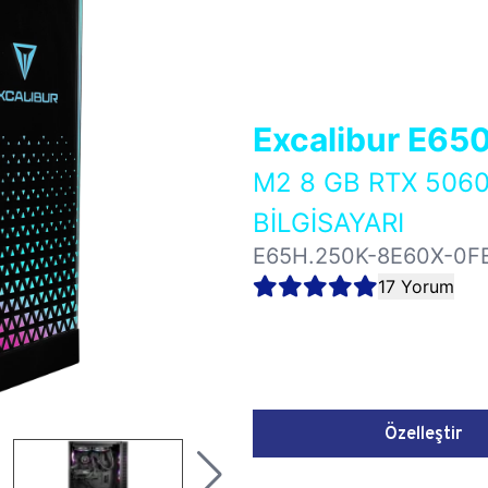
Excalibur E65
M2 8 GB RTX 50
BİLGİSAYARI
E65H.250K-8E60X-0F
17 Yorum
Özelleştir