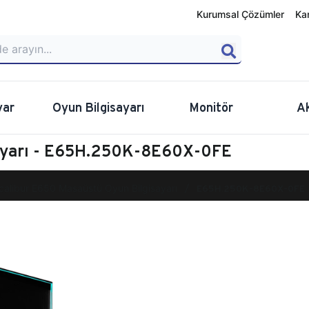
Kurumsal Çözümler
Ka
yar
Oyun Bilgisayarı
Monitör
A
sayarı - E65H.250K-8E60X-0FE
calibur E650 Masaüstü Oyun Bilgisayarı
E65H.250K-8E60X-0FE