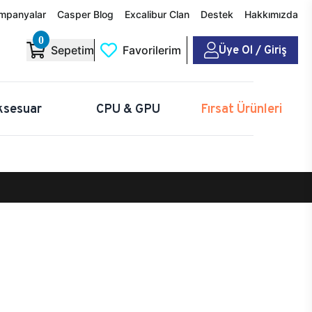
mpanyalar
Casper Blog
Excalibur Clan
Destek
Hakkımızda
0
Üye Ol / Giriş
Sepetim
Favorilerim
ksesuar
CPU & GPU
Fırsat Ürünleri