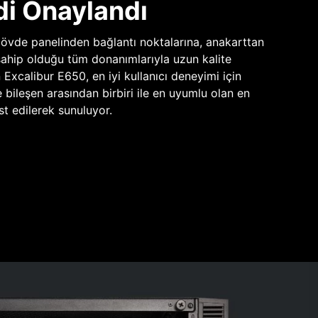
di Onaylandı
vde panelinden bağlantı noktalarına, anakarttan
sahip olduğu tüm donanımlarıyla uzun kalite
n Excalibur E650, en iyi kullanıcı deneyimi için
e bileşen arasından birbiri ile en uyumlu olan en
st edilerek sunuluyor.