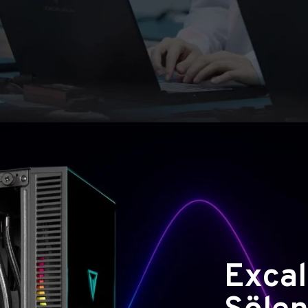
Excal
Şölen