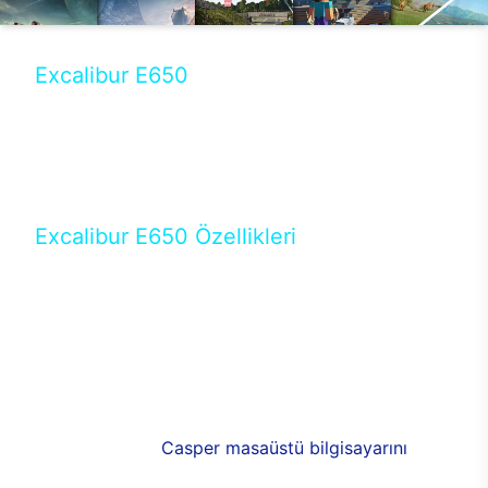
Excalibur E650
Tercihini masaüstü modellerden yana yapanlar için
öne çıkan Excalibur E650 ile sınırları zorlayabilir,
performansın keyfini çıkarabilirsin. Casper’ın yeni,
güncel teknolojiler ile donattığı Excalibur E650’de
yepyeni bir deneyim sizi bekliyor.
Excalibur E650 Özellikleri
Masaüstü olarak özel bir şekilde geliştirilen ve
uzun süren Ar-Ge çalışmaları sonrasında ortaya
çıkan Excalibur E650, her bir detayıyla farkını
ortaya koyuyor. İyi bir kullanıcı deneyiminin elde
edilmesi adına en iyi donanımlarla testleri yapılan
E650, böylece kullananların memnun kalmasını
sağlıyor. RGB detayları, ışık ve alüminyumun
buluşması yeni
Casper masaüstü bilgisayarını
görünümde de cazip kılıyor.