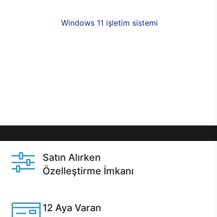
fırsatlarıyla sahip olabilirsiniz. 12 aya varan taksit
seçenekleri,
Windows 11 işletim sistemi
opsiyonu,
aynı gün teslimat ya da 1 günde kargo fırsatı
online alışverişte sizleri bekliyor.Üstelik satın
almadan önce özelleştirme fırsatı sayesinde
dilediğiniz donanımları değiştirebilir, ihtiyacınızı
karşılayacak seçimler yapabilirsiniz. Satın almadan
önce ve sonrasında sağlanan hızlı ve güvenli
servis ile Casper hep yanınızda.
Satın Alırken
Özelleştirme İmkanı
Casper ürünlerini satın alırken ihtiyacınıza göre
özelleştirebilirsiniz.
12 Aya Varan