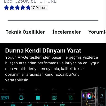
E65H.250K-8ET0T-0RE
17 Yorum
Teknik Özellikler
İncelemeler
Yorumla
Durma Kendi Dünyanı Yarat
Yoğun Ar-Ge testlerinden başarı ile geçmiş yüzlerce
bileşen arasından performans ve ihtiyacına en uygun
olan ve birbirleriyle en uyumlu, kaliteli teknik
donanımlar arasından kendi Excalibur'unu
yaratabilirsin.