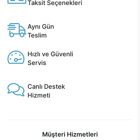
Taksit Seçenekleri
Anlaşmalı kredi kartlarına 12 aya varan taksit seçenekleri
Casper'da.
Aynı Gün
Teslim
Seçili ürünlerde Aynı Gün Teslim!
Hızlı ve Güvenli
Servis
1 Saatte servis, Jet servis ve Turbo servis seçenekleri
Casper'da!
Canlı Destek
Hizmeti
Ürünlerinizle ilgili Casper Canlı Destek hizmeti her daim
sizinle.
Müşteri Hizmetleri