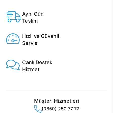
Anlaşmalı kredi kartlarına 12 aya varan taksit seçenekleri
Casper'da.
Aynı Gün
Teslim
Seçili ürünlerde Aynı Gün Teslim!
Hızlı ve Güvenli
Servis
1 Saatte servis, Jet servis ve Turbo servis seçenekleri
Casper'da!
Canlı Destek
Hizmeti
Ürünlerinizle ilgili Casper Canlı Destek hizmeti her daim
sizinle.
Müşteri Hizmetleri
(0850) 250 77 77