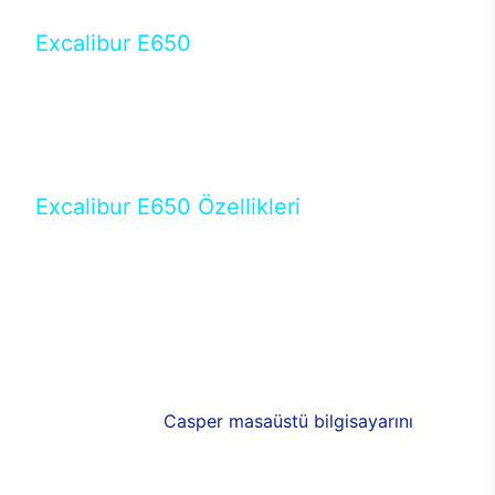
Excalibur E650
Tercihini masaüstü modellerden yana yapanlar için
öne çıkan Excalibur E650 ile sınırları zorlayabilir,
performansın keyfini çıkarabilirsin. Casper’ın yeni,
güncel teknolojiler ile donattığı Excalibur E650’de
yepyeni bir deneyim sizi bekliyor.
Excalibur E650 Özellikleri
Masaüstü olarak özel bir şekilde geliştirilen ve
uzun süren Ar-Ge çalışmaları sonrasında ortaya
çıkan Excalibur E650, her bir detayıyla farkını
ortaya koyuyor. İyi bir kullanıcı deneyiminin elde
edilmesi adına en iyi donanımlarla testleri yapılan
E650, böylece kullananların memnun kalmasını
sağlıyor. RGB detayları, ışık ve alüminyumun
buluşması yeni
Casper masaüstü bilgisayarını
görünümde de cazip kılıyor.
120mm RGB fanlarıyla yaşam alanlarını da