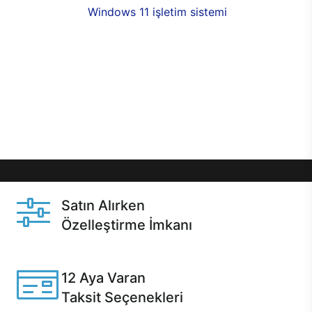
seçenekleri,
Windows 11 işletim sistemi
opsiyonu,
aynı gün teslimat ya da 1 günde kargo fırsatı
online alışverişte sizleri bekliyor.Üstelik satın
almadan önce özelleştirme fırsatı sayesinde
dilediğiniz donanımları değiştirebilir, ihtiyacınızı
karşılayacak seçimler yapabilirsiniz. Satın almadan
önce ve sonrasında sağlanan hızlı ve güvenli
servis ile Casper hep yanınızda.
Satın Alırken
Özelleştirme İmkanı
Casper ürünlerini satın alırken ihtiyacınıza göre
özelleştirebilirsiniz.
12 Aya Varan
Taksit Seçenekleri