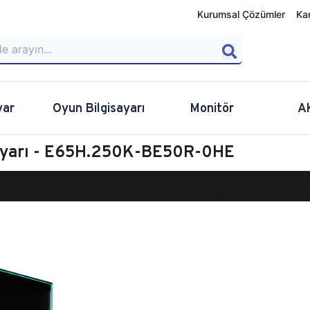
Kurumsal Çözümler
Ka
yar
Oyun Bilgisayarı
Monitör
A
sayarı - E65H.250K-BE50R-0HE
calibur E650 Masaüstü Oyun Bilgisayarı
E65H.250K-BE50R-0HE