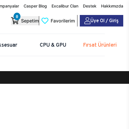
mpanyalar
Casper Blog
Excalibur Clan
Destek
Hakkımızda
0
Üye Ol / Giriş
Sepetim
Favorilerim
ksesuar
CPU & GPU
Fırsat Ürünleri