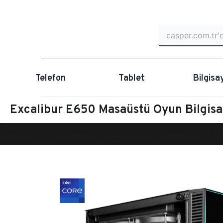
Telefon
Tablet
Bilgisa
Excalibur E650 Masaüstü Oyun Bilgi
Anasayfa
Oyun Bilgisayarı
Masaüstü Oyun Bilgisayarı
Ex