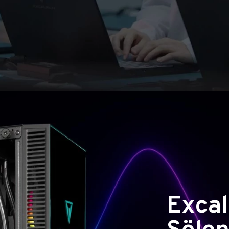
Excal
Şölen