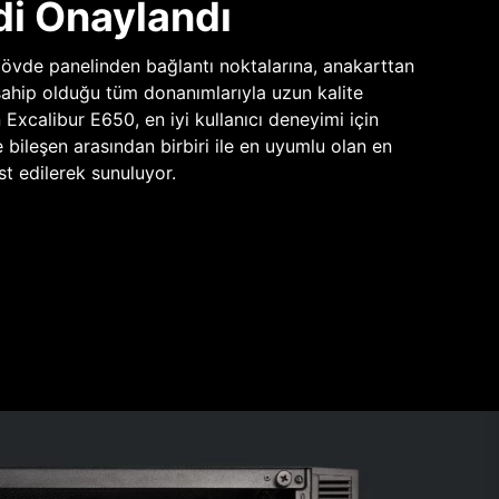
di Onaylandı
vde panelinden bağlantı noktalarına, anakarttan
sahip olduğu tüm donanımlarıyla uzun kalite
n Excalibur E650, en iyi kullanıcı deneyimi için
e bileşen arasından birbiri ile en uyumlu olan en
st edilerek sunuluyor.