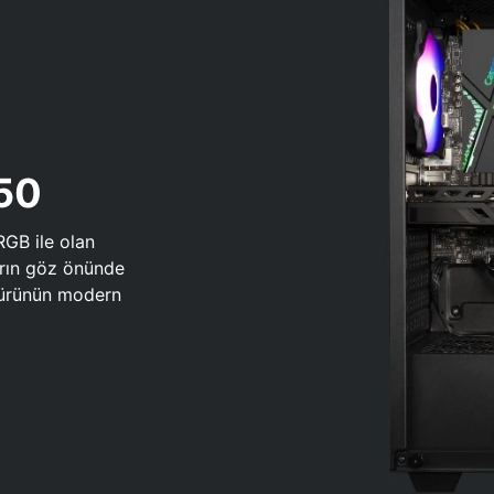
650
RGB ile olan
arın göz önünde
 türünün modern