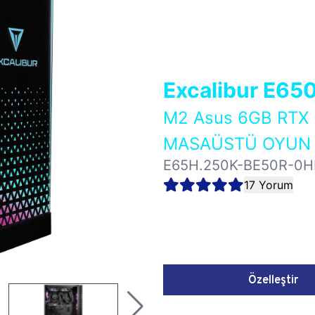
Excalibur E65
M2 Asus 6GB RTX
MASAÜSTÜ OYUN B
E65H.250K-BE50R-0H
17 Yorum
Özelleştir