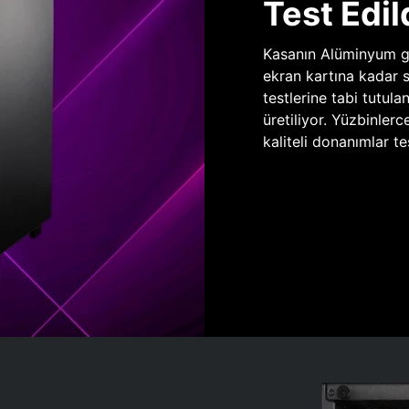
Test Edil
Kasanın Alüminyum gö
ekran kartına kadar 
testlerine tabi tutula
üretiliyor. Yüzbinlerc
kaliteli donanımlar te