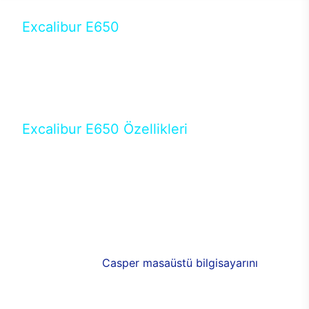
Excalibur E650
Tercihini masaüstü modellerden yana yapanlar için
öne çıkan Excalibur E650 ile sınırları zorlayabilir,
performansın keyfini çıkarabilirsin. Casper’ın yeni,
güncel teknolojiler ile donattığı Excalibur E650’de
yepyeni bir deneyim sizi bekliyor.
Excalibur E650 Özellikleri
Masaüstü olarak özel bir şekilde geliştirilen ve
uzun süren Ar-Ge çalışmaları sonrasında ortaya
çıkan Excalibur E650, her bir detayıyla farkını
ortaya koyuyor. İyi bir kullanıcı deneyiminin elde
edilmesi adına en iyi donanımlarla testleri yapılan
E650, böylece kullananların memnun kalmasını
sağlıyor. RGB detayları, ışık ve alüminyumun
buluşması yeni
Casper masaüstü bilgisayarını
görünümde de cazip kılıyor.
120mm RGB fanlarıyla yaşam alanlarını da