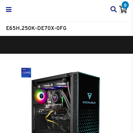
0
E65H.250K-DE70X-0FG
Oyun Bilgisayarı
Masaüstü Oyun Bilgisayarı
Excalibur