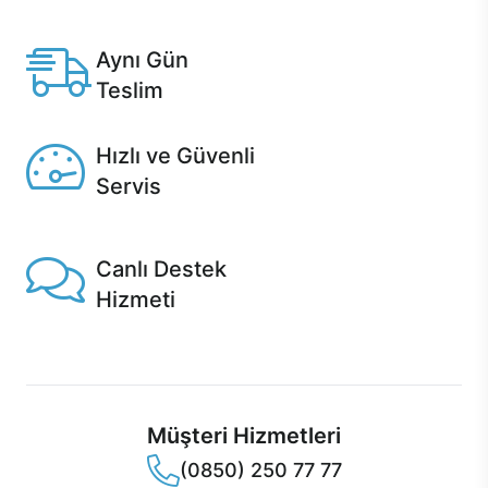
Anlaşmalı kredi kartlarına 12 aya varan taksit seçenekleri
Casper'da.
Aynı Gün
Teslim
Seçili ürünlerde Aynı Gün Teslim!
Hızlı ve Güvenli
Servis
1 Saatte servis, Jet servis ve Turbo servis seçenekleri
Casper'da!
Canlı Destek
Hizmeti
Ürünlerinizle ilgili Casper Canlı Destek hizmeti her daim
sizinle.
Müşteri Hizmetleri
(0850) 250 77 77