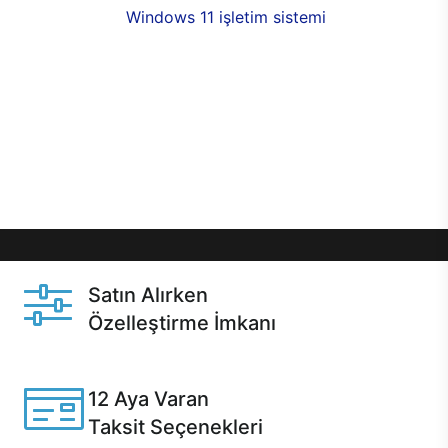
seçenekleri,
Windows 11 işletim sistemi
opsiyonu,
aynı gün teslimat ya da 1 günde kargo fırsatı
online alışverişte sizleri bekliyor.Üstelik satın
almadan önce özelleştirme fırsatı sayesinde
dilediğiniz donanımları değiştirebilir, ihtiyacınızı
karşılayacak seçimler yapabilirsiniz. Satın almadan
önce ve sonrasında sağlanan hızlı ve güvenli
servis ile Casper hep yanınızda.
Satın Alırken
Özelleştirme İmkanı
Casper ürünlerini satın alırken ihtiyacınıza göre
özelleştirebilirsiniz.
12 Aya Varan
Taksit Seçenekleri