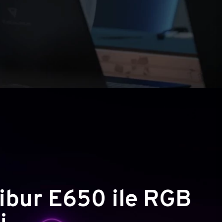
ibur E650 ile RGB
i