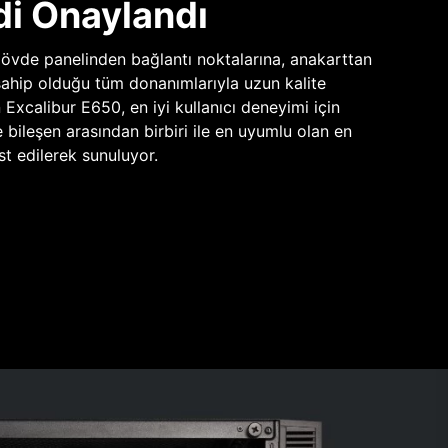
di Onaylandı
vde panelinden bağlantı noktalarına, anakarttan
sahip olduğu tüm donanımlarıyla uzun kalite
n Excalibur E650, en iyi kullanıcı deneyimi için
e bileşen arasından birbiri ile en uyumlu olan en
st edilerek sunuluyor.