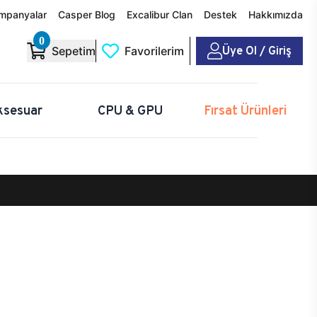
mpanyalar
Casper Blog
Excalibur Clan
Destek
Hakkımızda
0
Üye Ol / Giriş
Sepetim
Favorilerim
ksesuar
CPU & GPU
Fırsat Ürünleri