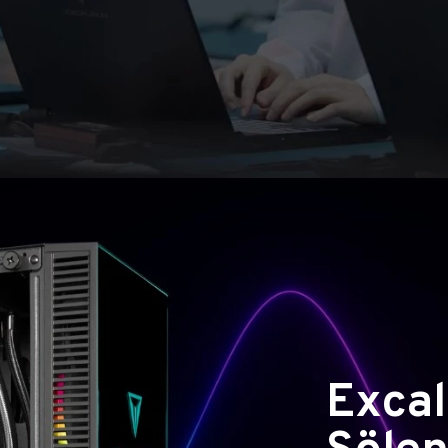
Excal
Şölen