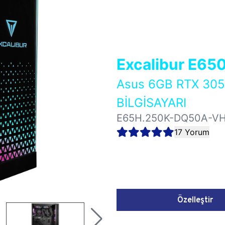
Excalibur E65
Asus 6GB RTX 30
BİLGİSAYARI
E65H.250K-DQ50A-V
17 Yorum
Özelleştir