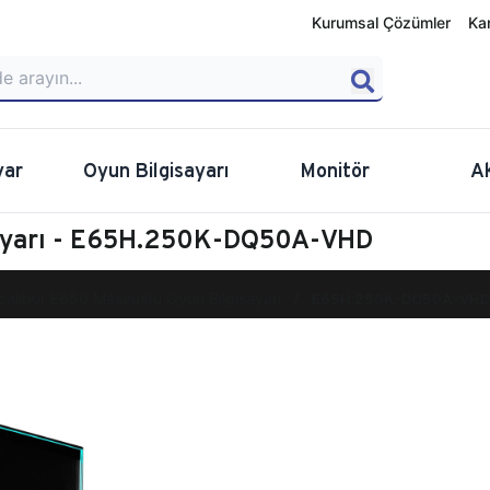
Kurumsal Çözümler
Ka
yar
Oyun Bilgisayarı
Monitör
A
sayarı - E65H.250K-DQ50A-VHD
calibur E650 Masaüstü Oyun Bilgisayarı
E65H.250K-DQ50A-VHD