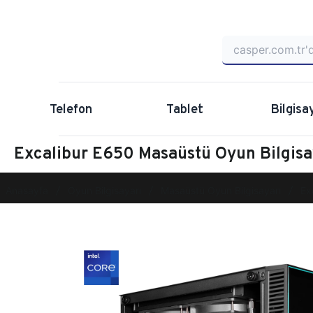
Telefon
Tablet
Bilgisa
Excalibur E650 Masaüstü Oyun Bilgi
Anasayfa
Oyun Bilgisayarı
Masaüstü Oyun Bilgisayarı
Ex