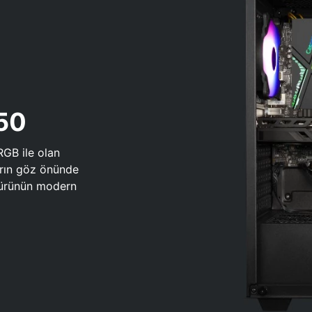
650
RGB ile olan
arın göz önünde
 türünün modern