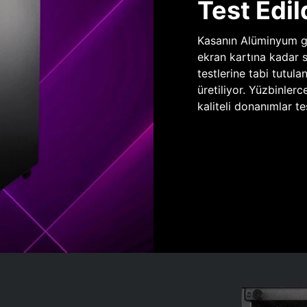
Test Edil
Kasanın Alüminyum gö
ekran kartına kadar 
testlerine tabi tutula
üretiliyor. Yüzbinlerc
kaliteli donanımlar te