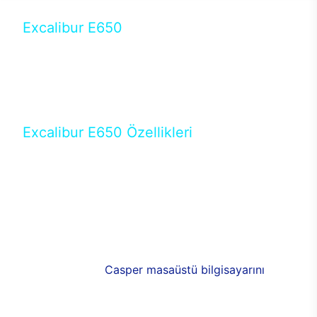
Excalibur E650
Tercihini masaüstü modellerden yana yapanlar için
öne çıkan Excalibur E650 ile sınırları zorlayabilir,
performansın keyfini çıkarabilirsin. Casper’ın yeni,
güncel teknolojiler ile donattığı Excalibur E650’de
yepyeni bir deneyim sizi bekliyor.
Excalibur E650 Özellikleri
Masaüstü olarak özel bir şekilde geliştirilen ve
uzun süren Ar-Ge çalışmaları sonrasında ortaya
çıkan Excalibur E650, her bir detayıyla farkını
ortaya koyuyor. İyi bir kullanıcı deneyiminin elde
edilmesi adına en iyi donanımlarla testleri yapılan
E650, böylece kullananların memnun kalmasını
sağlıyor. RGB detayları, ışık ve alüminyumun
buluşması yeni
Casper masaüstü bilgisayarını
görünümde de cazip kılıyor.
120mm RGB fanlarıyla yaşam alanlarını da