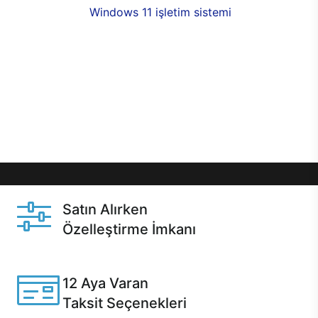
seçenekleri,
Windows 11 işletim sistemi
opsiyonu,
aynı gün teslimat ya da 1 günde kargo fırsatı
online alışverişte sizleri bekliyor.Üstelik satın
almadan önce özelleştirme fırsatı sayesinde
dilediğiniz donanımları değiştirebilir, ihtiyacınızı
karşılayacak seçimler yapabilirsiniz. Satın almadan
önce ve sonrasında sağlanan hızlı ve güvenli
servis ile Casper hep yanınızda.
Satın Alırken
Özelleştirme İmkanı
Casper ürünlerini satın alırken ihtiyacınıza göre
özelleştirebilirsiniz.
12 Aya Varan
Taksit Seçenekleri