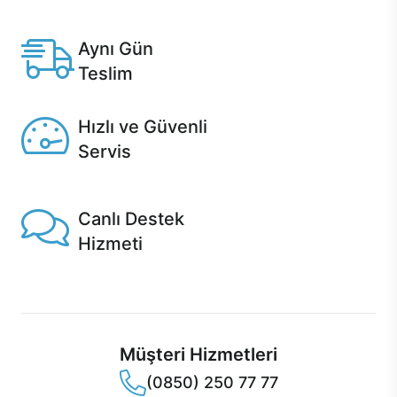
Anlaşmalı kredi kartlarına 12 aya varan taksit seçenekleri
Casper'da.
Aynı Gün
Teslim
Seçili ürünlerde Aynı Gün Teslim!
Hızlı ve Güvenli
Servis
1 Saatte servis, Jet servis ve Turbo servis seçenekleri
Casper'da!
Canlı Destek
Hizmeti
Ürünlerinizle ilgili Casper Canlı Destek hizmeti her daim
sizinle.
Müşteri Hizmetleri
(0850) 250 77 77