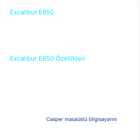
Excalibur E650
Tercihini masaüstü modellerden yana yapanlar için
öne çıkan Excalibur E650 ile sınırları zorlayabilir,
performansın keyfini çıkarabilirsin. Casper’ın yeni,
güncel teknolojiler ile donattığı Excalibur E650’de
yepyeni bir deneyim sizi bekliyor.
Excalibur E650 Özellikleri
Masaüstü olarak özel bir şekilde geliştirilen ve
uzun süren Ar-Ge çalışmaları sonrasında ortaya
çıkan Excalibur E650, her bir detayıyla farkını
ortaya koyuyor. İyi bir kullanıcı deneyiminin elde
edilmesi adına en iyi donanımlarla testleri yapılan
E650, böylece kullananların memnun kalmasını
sağlıyor. RGB detayları, ışık ve alüminyumun
buluşması yeni
Casper masaüstü bilgisayarını
görünümde de cazip kılıyor.
120mm RGB fanlarıyla yaşam alanlarını da