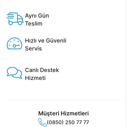
Anlaşmalı kredi kartlarına 12 aya varan taksit seçenekleri
Casper'da.
Aynı Gün
Teslim
Seçili ürünlerde Aynı Gün Teslim!
Hızlı ve Güvenli
Servis
1 Saatte servis, Jet servis ve Turbo servis seçenekleri
Casper'da!
Canlı Destek
Hizmeti
Ürünlerinizle ilgili Casper Canlı Destek hizmeti her daim
sizinle.
Müşteri Hizmetleri
(0850) 250 77 77