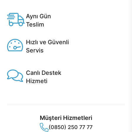
Anlaşmalı kredi kartlarına 12 aya varan taksit seçenekleri
Casper'da.
Aynı Gün
Teslim
Seçili ürünlerde Aynı Gün Teslim!
Hızlı ve Güvenli
Servis
1 Saatte servis, Jet servis ve Turbo servis seçenekleri
Casper'da!
Canlı Destek
Hizmeti
Ürünlerinizle ilgili Casper Canlı Destek hizmeti her daim
sizinle.
Müşteri Hizmetleri
(0850) 250 77 77