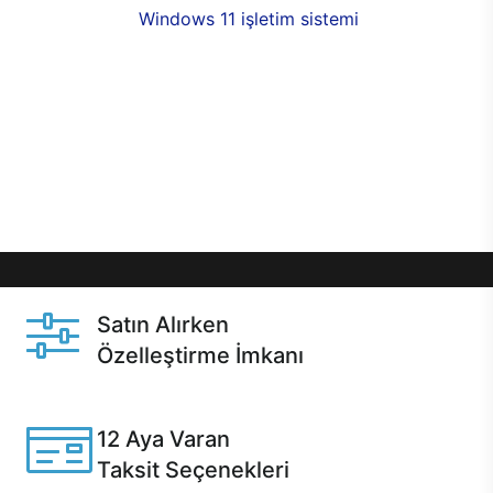
seçenekleri,
Windows 11 işletim sistemi
opsiyonu,
aynı gün teslimat ya da 1 günde kargo fırsatı
online alışverişte sizleri bekliyor.Üstelik satın
almadan önce özelleştirme fırsatı sayesinde
dilediğiniz donanımları değiştirebilir, ihtiyacınızı
karşılayacak seçimler yapabilirsiniz. Satın almadan
önce ve sonrasında sağlanan hızlı ve güvenli
servis ile Casper hep yanınızda.
Satın Alırken
Özelleştirme İmkanı
Casper ürünlerini satın alırken ihtiyacınıza göre
özelleştirebilirsiniz.
12 Aya Varan
Taksit Seçenekleri