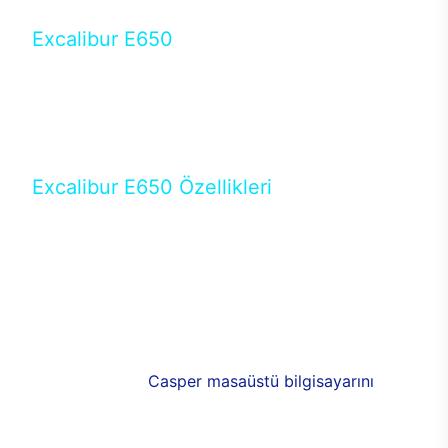
Excalibur E650
Tercihini masaüstü modellerden yana yapanlar için
öne çıkan Excalibur E650 ile sınırları zorlayabilir,
performansın keyfini çıkarabilirsin. Casper’ın yeni,
güncel teknolojiler ile donattığı Excalibur E650’de
yepyeni bir deneyim sizi bekliyor.
Excalibur E650 Özellikleri
Masaüstü olarak özel bir şekilde geliştirilen ve
uzun süren Ar-Ge çalışmaları sonrasında ortaya
çıkan Excalibur E650, her bir detayıyla farkını
ortaya koyuyor. İyi bir kullanıcı deneyiminin elde
edilmesi adına en iyi donanımlarla testleri yapılan
E650, böylece kullananların memnun kalmasını
sağlıyor. RGB detayları, ışık ve alüminyumun
buluşması yeni
Casper masaüstü bilgisayarını
görünümde de cazip kılıyor.
120mm RGB fanlarıyla yaşam alanlarını da