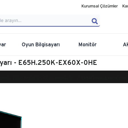
Kurumsal Çözümler
Ka
yar
Oyun Bilgisayarı
Monitör
A
sayarı - E65H.250K-EX60X-0HE
calibur E650 Masaüstü Oyun Bilgisayarı
E65H.250K-EX60X-0HE