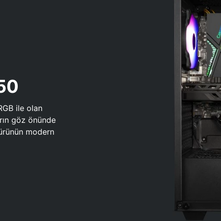
650
RGB ile olan
arın göz önünde
 türünün modern