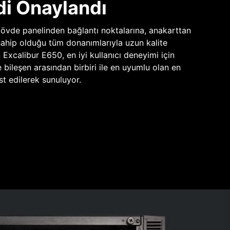
di Onaylandı
vde panelinden bağlantı noktalarına, anakarttan
sahip olduğu tüm donanımlarıyla uzun kalite
n Excalibur E650, en iyi kullanıcı deneyimi için
e bileşen arasından birbiri ile en uyumlu olan en
st edilerek sunuluyor.