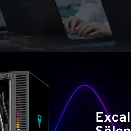
Excal
Şölen