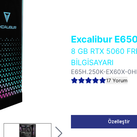
Excalibur E65
8 GB RTX 5060 
BİLGİSAYARI
E65H.250K-EX60X-0H
17 Yorum
Özelleştir