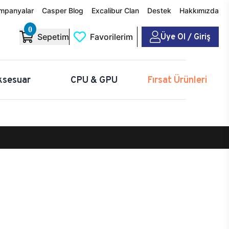
mpanyalar
Casper Blog
Excalibur Clan
Destek
Hakkımızda
0
Üye Ol / Giriş
Sepetim
Favorilerim
ksesuar
CPU & GPU
Fırsat Ürünleri