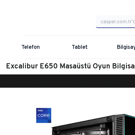
Telefon
Tablet
Bilgisa
Excalibur E650 Masaüstü Oyun Bilgi
Anasayfa
Oyun Bilgisayarı
Masaüstü Oyun Bilgisayarı
Ex