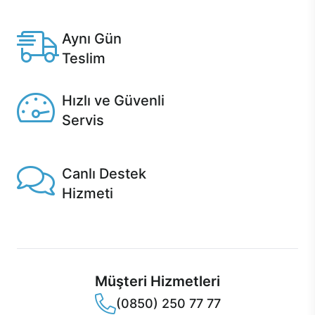
Anlaşmalı kredi kartlarına 12 aya varan taksit seçenekleri
Casper'da.
Aynı Gün
Teslim
Seçili ürünlerde Aynı Gün Teslim!
Hızlı ve Güvenli
Servis
1 Saatte servis, Jet servis ve Turbo servis seçenekleri
Casper'da!
Canlı Destek
Hizmeti
Ürünlerinizle ilgili Casper Canlı Destek hizmeti her daim
sizinle.
Müşteri Hizmetleri
(0850) 250 77 77