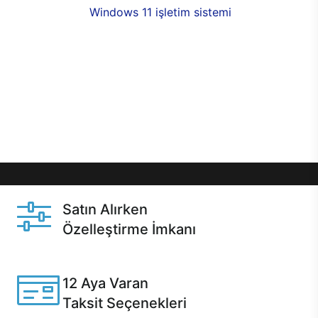
seçenekleri,
Windows 11 işletim sistemi
opsiyonu,
aynı gün teslimat ya da 1 günde kargo fırsatı
online alışverişte sizleri bekliyor.Üstelik satın
almadan önce özelleştirme fırsatı sayesinde
dilediğiniz donanımları değiştirebilir, ihtiyacınızı
karşılayacak seçimler yapabilirsiniz. Satın almadan
önce ve sonrasında sağlanan hızlı ve güvenli
servis ile Casper hep yanınızda.
Satın Alırken
Özelleştirme İmkanı
Casper ürünlerini satın alırken ihtiyacınıza göre
özelleştirebilirsiniz.
12 Aya Varan
Taksit Seçenekleri