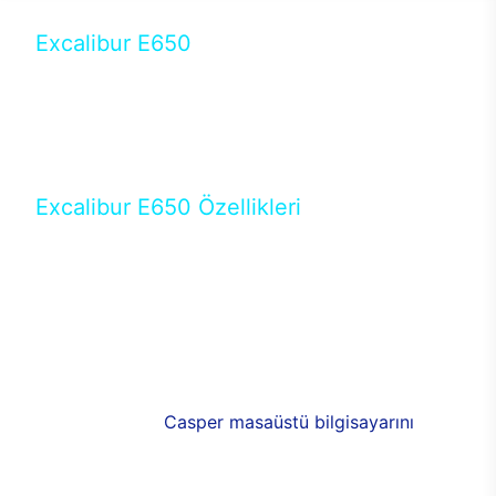
Excalibur E650
Tercihini masaüstü modellerden yana yapanlar için
öne çıkan Excalibur E650 ile sınırları zorlayabilir,
performansın keyfini çıkarabilirsin. Casper’ın yeni,
güncel teknolojiler ile donattığı Excalibur E650’de
yepyeni bir deneyim sizi bekliyor.
Excalibur E650 Özellikleri
Masaüstü olarak özel bir şekilde geliştirilen ve
uzun süren Ar-Ge çalışmaları sonrasında ortaya
çıkan Excalibur E650, her bir detayıyla farkını
ortaya koyuyor. İyi bir kullanıcı deneyiminin elde
edilmesi adına en iyi donanımlarla testleri yapılan
E650, böylece kullananların memnun kalmasını
sağlıyor. RGB detayları, ışık ve alüminyumun
buluşması yeni
Casper masaüstü bilgisayarını
görünümde de cazip kılıyor.
120mm RGB fanlarıyla yaşam alanlarını da