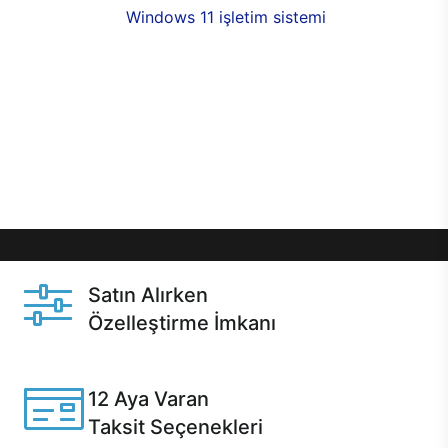
seçenekleri,
Windows 11 işletim sistemi
opsiyonu,
aynı gün teslimat ya da 1 günde kargo fırsatı
online alışverişte sizleri bekliyor.Üstelik satın
almadan önce özelleştirme fırsatı sayesinde
dilediğiniz donanımları değiştirebilir, ihtiyacınızı
karşılayacak seçimler yapabilirsiniz. Satın almadan
önce ve sonrasında sağlanan hızlı ve güvenli
servis ile Casper hep yanınızda.
Satın Alırken
Özelleştirme İmkanı
Casper ürünlerini satın alırken ihtiyacınıza göre
özelleştirebilirsiniz.
12 Aya Varan
Taksit Seçenekleri