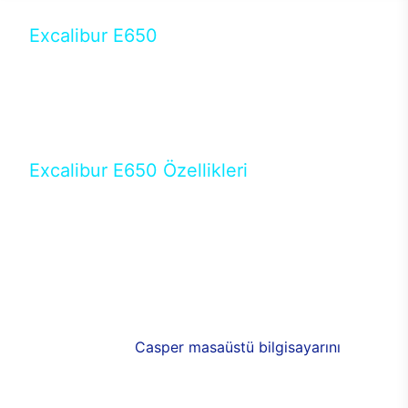
Excalibur E650
Tercihini masaüstü modellerden yana yapanlar için
öne çıkan Excalibur E650 ile sınırları zorlayabilir,
performansın keyfini çıkarabilirsin. Casper’ın yeni,
güncel teknolojiler ile donattığı Excalibur E650’de
yepyeni bir deneyim sizi bekliyor.
Excalibur E650 Özellikleri
Masaüstü olarak özel bir şekilde geliştirilen ve
uzun süren Ar-Ge çalışmaları sonrasında ortaya
çıkan Excalibur E650, her bir detayıyla farkını
ortaya koyuyor. İyi bir kullanıcı deneyiminin elde
edilmesi adına en iyi donanımlarla testleri yapılan
E650, böylece kullananların memnun kalmasını
sağlıyor. RGB detayları, ışık ve alüminyumun
buluşması yeni
Casper masaüstü bilgisayarını
görünümde de cazip kılıyor.
120mm RGB fanlarıyla yaşam alanlarını da