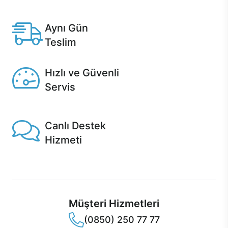
Anlaşmalı kredi kartlarına 12 aya varan taksit seçenekleri
Casper'da.
Aynı Gün
Teslim
Seçili ürünlerde Aynı Gün Teslim!
Hızlı ve Güvenli
Servis
1 Saatte servis, Jet servis ve Turbo servis seçenekleri
Casper'da!
Canlı Destek
Hizmeti
Ürünlerinizle ilgili Casper Canlı Destek hizmeti her daim
sizinle.
Müşteri Hizmetleri
(0850) 250 77 77