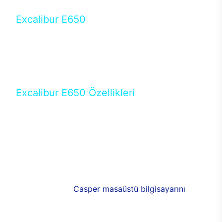
Excalibur E650
Tercihini masaüstü modellerden yana yapanlar için
öne çıkan Excalibur E650 ile sınırları zorlayabilir,
performansın keyfini çıkarabilirsin. Casper’ın yeni,
güncel teknolojiler ile donattığı Excalibur E650’de
yepyeni bir deneyim sizi bekliyor.
Excalibur E650 Özellikleri
Masaüstü olarak özel bir şekilde geliştirilen ve
uzun süren Ar-Ge çalışmaları sonrasında ortaya
çıkan Excalibur E650, her bir detayıyla farkını
ortaya koyuyor. İyi bir kullanıcı deneyiminin elde
edilmesi adına en iyi donanımlarla testleri yapılan
E650, böylece kullananların memnun kalmasını
sağlıyor. RGB detayları, ışık ve alüminyumun
buluşması yeni
Casper masaüstü bilgisayarını
görünümde de cazip kılıyor.
120mm RGB fanlarıyla yaşam alanlarını da