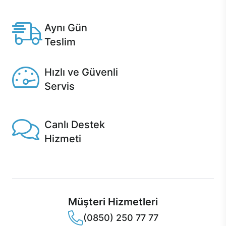
Anlaşmalı kredi kartlarına 12 aya varan taksit seçenekleri
Casper'da.
Aynı Gün
Teslim
Seçili ürünlerde Aynı Gün Teslim!
Hızlı ve Güvenli
Servis
1 Saatte servis, Jet servis ve Turbo servis seçenekleri
Casper'da!
Canlı Destek
Hizmeti
Ürünlerinizle ilgili Casper Canlı Destek hizmeti her daim
sizinle.
Müşteri Hizmetleri
(0850) 250 77 77