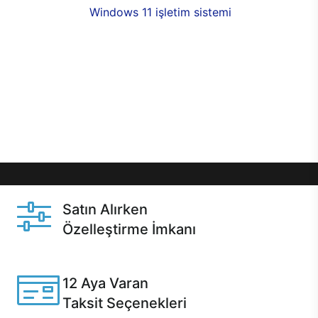
seçenekleri,
Windows 11 işletim sistemi
opsiyonu,
aynı gün teslimat ya da 1 günde kargo fırsatı
online alışverişte sizleri bekliyor.Üstelik satın
almadan önce özelleştirme fırsatı sayesinde
dilediğiniz donanımları değiştirebilir, ihtiyacınızı
karşılayacak seçimler yapabilirsiniz. Satın almadan
önce ve sonrasında sağlanan hızlı ve güvenli
servis ile Casper hep yanınızda.
Satın Alırken
Özelleştirme İmkanı
Casper ürünlerini satın alırken ihtiyacınıza göre
özelleştirebilirsiniz.
12 Aya Varan
Taksit Seçenekleri