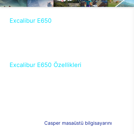
Excalibur E650
Tercihini masaüstü modellerden yana yapanlar için
öne çıkan Excalibur E650 ile sınırları zorlayabilir,
performansın keyfini çıkarabilirsin. Casper’ın yeni,
güncel teknolojiler ile donattığı Excalibur E650’de
yepyeni bir deneyim sizi bekliyor.
Excalibur E650 Özellikleri
Masaüstü olarak özel bir şekilde geliştirilen ve
uzun süren Ar-Ge çalışmaları sonrasında ortaya
çıkan Excalibur E650, her bir detayıyla farkını
ortaya koyuyor. İyi bir kullanıcı deneyiminin elde
edilmesi adına en iyi donanımlarla testleri yapılan
E650, böylece kullananların memnun kalmasını
sağlıyor. RGB detayları, ışık ve alüminyumun
buluşması yeni
Casper masaüstü bilgisayarını
görünümde de cazip kılıyor.