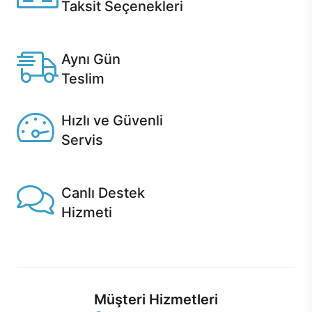
Taksit Seçenekleri
Anlaşmalı kredi kartlarına 12 aya varan taksit seçenekleri
Casper'da.
Aynı Gün
Teslim
Seçili ürünlerde Aynı Gün Teslim!
Hızlı ve Güvenli
Servis
1 Saatte servis, Jet servis ve Turbo servis seçenekleri
Casper'da!
Canlı Destek
Hizmeti
Ürünlerinizle ilgili Casper Canlı Destek hizmeti her daim
sizinle.
Müşteri Hizmetleri