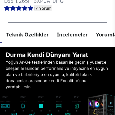
E65H.265F-BXP0A-0HG
17 Yorum
Teknik Özellikler
İncelemeler
Yorumla
Durma Kendi Dünyanı Yarat
Yoğun Ar-Ge testlerinden başarı ile geçmiş yüzlerce
bileşen arasından performans ve ihtiyacına en uygun
olan ve birbirleriyle en uyumlu, kaliteli teknik
donanımlar arasından kendi Excalibur'unu
yaratabilirsin.