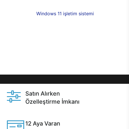
fırsatlarıyla sahip olabilirsiniz. 12 aya varan taksit
seçenekleri,
Windows 11 işletim sistemi
opsiyonu,
aynı gün teslimat ya da 1 günde kargo fırsatı
online alışverişte sizleri bekliyor.Üstelik satın
almadan önce özelleştirme fırsatı sayesinde
dilediğiniz donanımları değiştirebilir, ihtiyacınızı
karşılayacak seçimler yapabilirsiniz. Satın almadan
önce ve sonrasında sağlanan hızlı ve güvenli
servis ile Casper hep yanınızda.
Satın Alırken
Özelleştirme İmkanı
Casper ürünlerini satın alırken ihtiyacınıza göre
özelleştirebilirsiniz.
12 Aya Varan