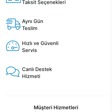
Taksit Seçenekleri
Anlaşmalı kredi kartlarına 12 aya varan taksit seçenekleri
Casper'da.
Aynı Gün
Teslim
Seçili ürünlerde Aynı Gün Teslim!
Hızlı ve Güvenli
Servis
1 Saatte servis, Jet servis ve Turbo servis seçenekleri
Casper'da!
Canlı Destek
Hizmeti
Ürünlerinizle ilgili Casper Canlı Destek hizmeti her daim
sizinle.
Müşteri Hizmetleri