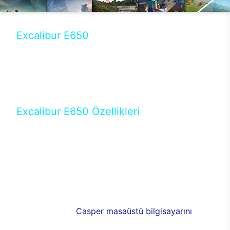
Excalibur E650
Tercihini masaüstü modellerden yana yapanlar için
öne çıkan Excalibur E650 ile sınırları zorlayabilir,
performansın keyfini çıkarabilirsin. Casper’ın yeni,
güncel teknolojiler ile donattığı Excalibur E650’de
yepyeni bir deneyim sizi bekliyor.
Excalibur E650 Özellikleri
Masaüstü olarak özel bir şekilde geliştirilen ve
uzun süren Ar-Ge çalışmaları sonrasında ortaya
çıkan Excalibur E650, her bir detayıyla farkını
ortaya koyuyor. İyi bir kullanıcı deneyiminin elde
edilmesi adına en iyi donanımlarla testleri yapılan
E650, böylece kullananların memnun kalmasını
sağlıyor. RGB detayları, ışık ve alüminyumun
buluşması yeni
Casper masaüstü bilgisayarını
görünümde de cazip kılıyor.