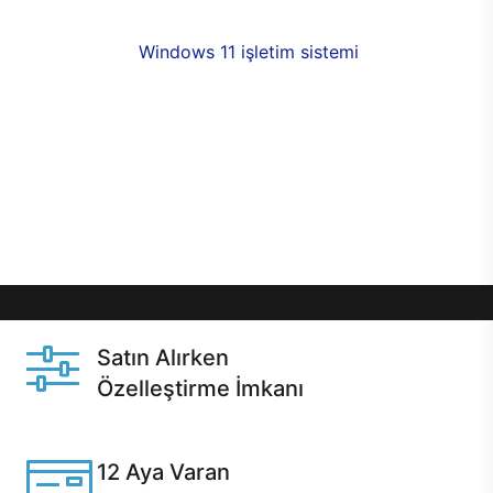
fırsatlarıyla sahip olabilirsiniz. 12 aya varan taksit
seçenekleri,
Windows 11 işletim sistemi
opsiyonu,
aynı gün teslimat ya da 1 günde kargo fırsatı
online alışverişte sizleri bekliyor.Üstelik satın
almadan önce özelleştirme fırsatı sayesinde
dilediğiniz donanımları değiştirebilir, ihtiyacınızı
karşılayacak seçimler yapabilirsiniz. Satın almadan
önce ve sonrasında sağlanan hızlı ve güvenli
servis ile Casper hep yanınızda.
Satın Alırken
Özelleştirme İmkanı
Casper ürünlerini satın alırken ihtiyacınıza göre
özelleştirebilirsiniz.
12 Aya Varan