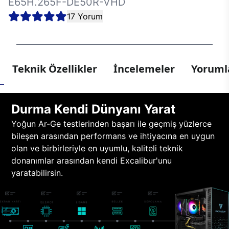
E65H.265F-DE50R-VHD
17 Yorum
Teknik Özellikler
İncelemeler
Yorumla
Durma Kendi Dünyanı Yarat
Yoğun Ar-Ge testlerinden başarı ile geçmiş yüzlerce
bileşen arasından performans ve ihtiyacına en uygun
olan ve birbirleriyle en uyumlu, kaliteli teknik
donanımlar arasından kendi Excalibur'unu
yaratabilirsin.